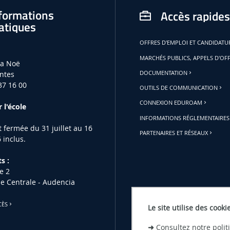
formations
Accès rapides
atiques
OFFRES D'EMPLOI ET CANDIDAT
MARCHÉS PUBLICS, APPELS D'OF
la Noë
ntes
DOCUMENTATION
37 16 00
OUTILS DE COMMUNICATION
CONNEXION EDUROAM
 l'école
INFORMATIONS RÉGLEMENTAIRES
st fermée du 31 juillet au 16
PARTENAIRES ET RÉSEAUX
 inclus.
s :
e 2
le Centrale - Audencia
CÈS
Le site utilise des cooki
➜
Consultez notre poli