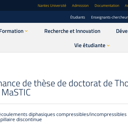
Nantes Université
Admission
Documentation
A
Étudiants
Enseignants-chercheu
Formation
Recherche et Innovation
Déve
Vie étudiante
nance de thèse de doctorat de T
 MaSTIC
 écoulements diphasiques compressibles/incompressibles 
illaire discontinue