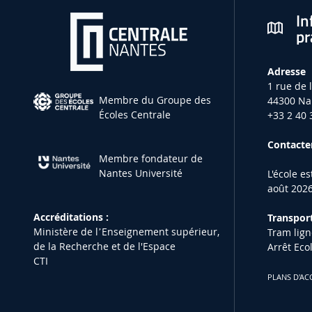
In
pr
Adresse
1 rue de 
Membre du Groupe des
44300 Na
Écoles Centrale
+33 2 40 
Contacter
Membre fondateur de
Nantes Université
L'école e
août 2026
Accréditations :
Transport
Ministère de lʼEnseignement supérieur,
Tram lign
de la Recherche et de l'Espace
Arrêt Eco
CTI
PLANS D'AC