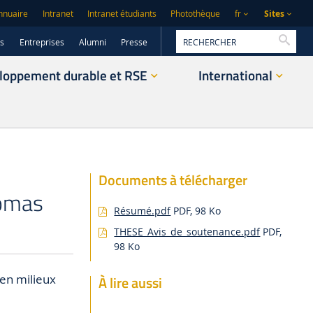
Sites
nnuaire
Intranet
Intranet étudiants
Photothèque
fr
Reche
rs
Entreprises
Alumni
Presse
loppement durable et RSE
International
Documents à télécharger
homas
Résumé.pdf
PDF, 98 Ko
THESE_Avis_de_soutenance.pdf
PDF,
98 Ko
en milieux
À lire aussi