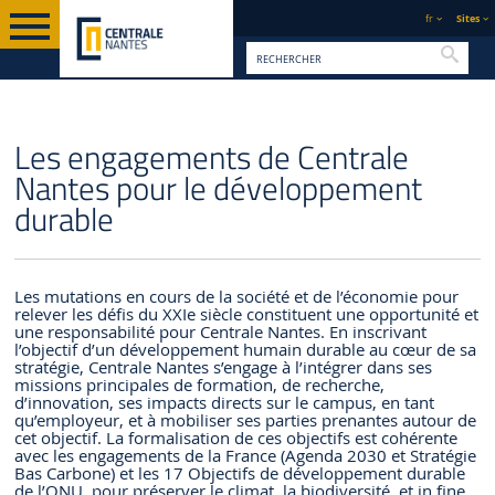
fr
Sites
Reche
PAGE
DÉVELOPPEMENT
GOUVERNANCE
LES ENGAGEMENTS DE CENTRALE
Les engagements de Centrale
D'ACCUEIL
DURABLE ET RSE
ET STRATÉGIE
NANTES POUR LE DÉVELOPPEMENT
DURABLE
Nantes pour le développement
durable
Les mutations en cours de la société et de l’économie pour
relever les défis du XXIe siècle constituent une opportunité et
une responsabilité pour Centrale Nantes. En inscrivant
l’objectif d’un développement humain durable au cœur de sa
stratégie, Centrale Nantes s’engage à l’intégrer dans ses
missions principales de formation, de recherche,
d’innovation, ses impacts directs sur le campus, en tant
qu’employeur, et à mobiliser ses parties prenantes autour de
cet objectif. La formalisation de ces objectifs est cohérente
avec les engagements de la France (Agenda 2030 et Stratégie
Bas Carbone) et les 17 Objectifs de développement durable
de l’ONU, pour préserver le climat, la biodiversité, et in fine