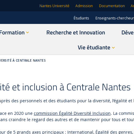
Nantes Université
Admission
Documentation
A
Étudiants
Enseignants-chercheu
Formation
Recherche et Innovation
Déve
Vie étudiante
IVERSITÉ À CENTRALE NANTES
sité et inclusion à Centrale Nantes
rès des personnels et des étudiants pour la diversité, l’égalité et l
 place en 2020 une
commission Égalité Diversité Inclusion
. La commis
sans craindre le regard des autres et de maintenir pour tous et toute
ur de 5 grands axes principaux : International, Égalité des genres,