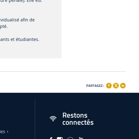
re pénale). Elle est
ividualisé afin de
pté.
iants et étudiantes.
PARTAGEZ :
Restons
connectés
URES