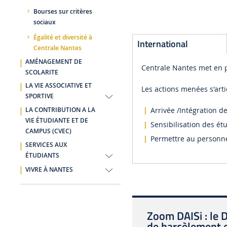
Bourses sur critères
sociaux
Égalité et diversité à
International
Centrale Nantes
AMÉNAGEMENT DE
Centrale Nantes met en p
SCOLARITE
LA VIE ASSOCIATIVE ET
Les actions menées s'arti
SPORTIVE
Arrivée /Intégration d
LA CONTRIBUTION A LA
VIE ÉTUDIANTE ET DE
Sensibilisation des ét
CAMPUS (CVEC)
Permettre au personne
SERVICES AUX
ÉTUDIANTS
VIVRE À NANTES
Zoom DAISi : le 
de harcèlement e