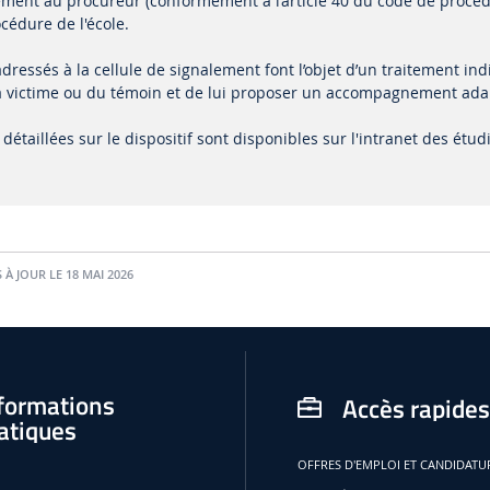
ement au procureur (conformément à l’article 40 du code de procédu
cédure de l'école.
dressés à la cellule de signalement font l’objet d’un traitement ind
e la victime ou du témoin et de lui proposer un accompagnement ada
détaillées sur le dispositif sont disponibles sur l'intranet des étud
 À JOUR LE 18 MAI 2026
formations
Accès rapides
atiques
OFFRES D'EMPLOI ET CANDIDAT