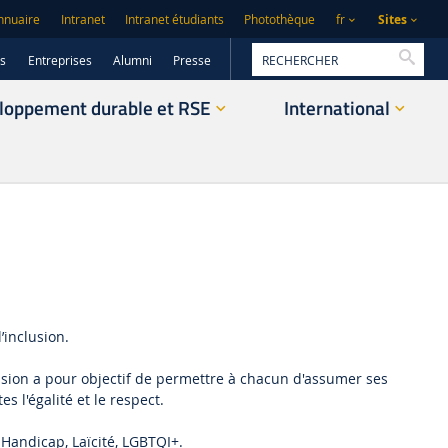
Sites
nnuaire
Intranet
Intranet étudiants
Photothèque
fr
Reche
rs
Entreprises
Alumni
Presse
loppement durable et RSE
International
’inclusion.
sion a pour objectif de permettre à chacun d'assumer ses
s l'égalité et le respect.
 Handicap, Laïcité, LGBTQI+.