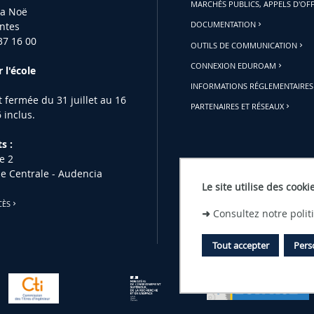
MARCHÉS PUBLICS, APPELS D'OF
la Noë
ntes
DOCUMENTATION
37 16 00
OUTILS DE COMMUNICATION
CONNEXION EDUROAM
 l'école
INFORMATIONS RÉGLEMENTAIRES
st fermée du 31 juillet au 16
PARTENAIRES ET RÉSEAUX
 inclus.
s :
e 2
le Centrale - Audencia
Le site utilise des cooki
CÈS
➜
Consultez notre poli
Tout accepter
Pers