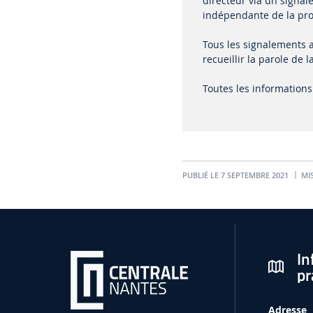
directeur via un signal
indépendante de la pro
Tous les signalements a
recueillir la parole d
Toutes les informations 
PUBLIÉ LE 7 SEPTEMBRE 2021
MIS
In
pr
Adresse