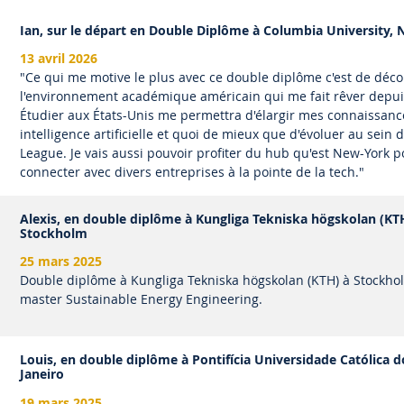
Ian, sur le départ en Double Diplôme à Columbia University,
13 avril 2026
"Ce qui me motive le plus avec ce double diplôme c'est de déco
l'environnement académique américain qui me fait rêver depuis
Étudier aux États-Unis me permettra d'élargir mes connaissanc
intelligence artificielle et quoi de mieux que d'évoluer au sein d
League. Je vais aussi pouvoir profiter du hub qu'est New-York 
connecter avec divers entreprises à la pointe de la tech."
Alexis, en double diplôme à Kungliga Tekniska högskolan (KT
Stockholm
25 mars 2025
Double diplôme à Kungliga Tekniska högskolan (KTH) à Stockho
master Sustainable Energy Engineering.
Louis, en double diplôme à Pontifícia Universidade Católica d
Janeiro
19 mars 2025