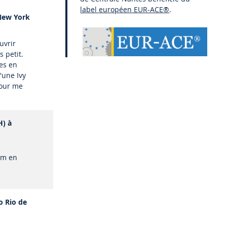
label européen EUR-ACE®
.
 New York
uvrir
 petit.
es en
'une Ivy
pour me
H) à
lm en
o Rio de