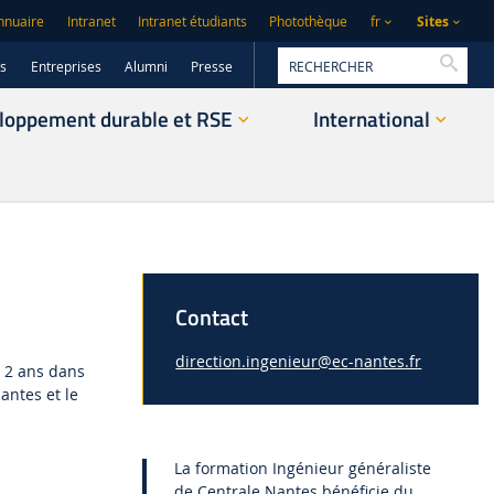
Sites
nnuaire
Intranet
Intranet étudiants
Photothèque
fr
Reche
rs
Entreprises
Alumni
Presse
loppement durable et RSE
International
Contact
direction.ingenieur@ec-nantes.fr
s 2 ans dans
Nantes et le
La formation Ingénieur généraliste
de Centrale Nantes bénéficie du