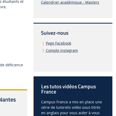
s étudiants et
Calendrier académique - Masters
ivre.
Suivez-nous
Page Facebook
Compte Instagram
 de déficience
Les tutos vidéos Campus
France
 Nantes
Campus France a mis en place une
série de tutoriels vidéo sous-titrés
en anglais pour vous aider à vous