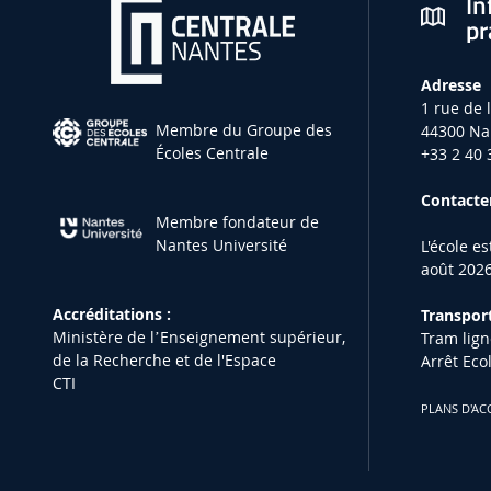
In
pr
Adresse
1 rue de 
Membre du Groupe des
44300 Na
Écoles Centrale
+33 2 40 
Contacter
Membre fondateur de
Nantes Université
L'école e
août 2026
Accréditations :
Transport
Ministère de lʼEnseignement supérieur,
Tram lign
de la Recherche et de l'Espace
Arrêt Eco
CTI
PLANS D'AC