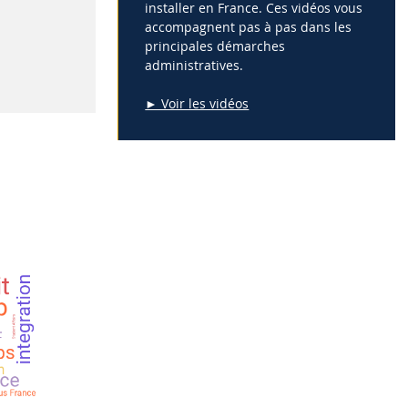
installer en France. Ces vidéos vous
accompagnent pas à pas dans les
principales démarches
administratives.
► Voir les vidéos