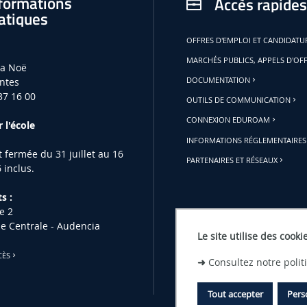
formations
Accès rapides
atiques
OFFRES D'EMPLOI ET CANDIDAT
MARCHÉS PUBLICS, APPELS D'OF
la Noë
ntes
DOCUMENTATION
37 16 00
OUTILS DE COMMUNICATION
CONNEXION EDUROAM
 l'école
INFORMATIONS RÉGLEMENTAIRES
st fermée du 31 juillet au 16
PARTENAIRES ET RÉSEAUX
 inclus.
s :
e 2
le Centrale - Audencia
Le site utilise des cooki
CÈS
➜
Consultez notre poli
Tout accepter
Pers