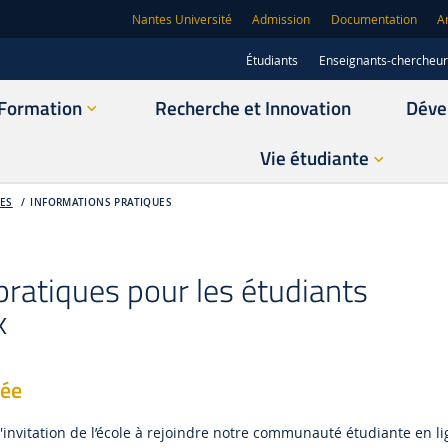
Nantes Université
Admission
Documentation
A
Étudiants
Enseignants-chercheu
Formation
Recherche et Innovation
Déve
Vie étudiante
TES
INFORMATIONS PRATIQUES
pratiques pour les étudiants
x
vée
invitation de l’école à rejoindre notre communauté étudiante en li