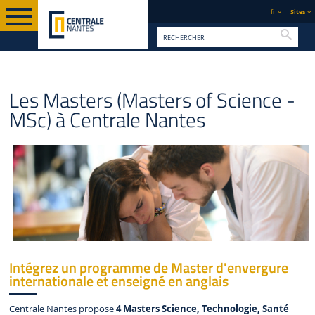
fr
Sites
Reche
PAGE D'ACCUEIL
FORMATION
MASTERS
Les Masters (Masters of Science -
MSc) à Centrale Nantes
Intégrez un programme de Master d'envergure
internationale et enseigné en anglais
Centrale Nantes propose
4 Masters Science, Technologie, Santé