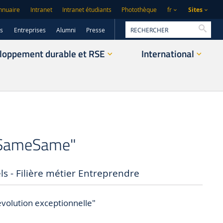
Sites
nnuaire
Intranet
Intranet étudiants
Photothèque
fr
Reche
rs
Entreprises
Alumni
Presse
loppement durable et RSE
International
 "SameSame"
 - Filière métier Entreprendre
évolution exceptionnelle"