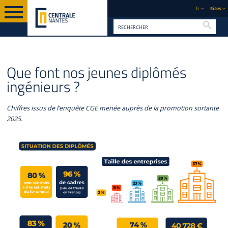
fr
Sites
Reche
PAGE
INGÉNIEUR
QUE FONT NOS JEUNES DIPLÔMÉS
FORMATION
Que font nos jeunes diplômés
D'ACCUEIL
GÉNÉRALISTE
INGÉNIEURS ?
ingénieurs ?
Chiffres issus de l'enquête CGE menée auprès de la promotion sortante
2025.