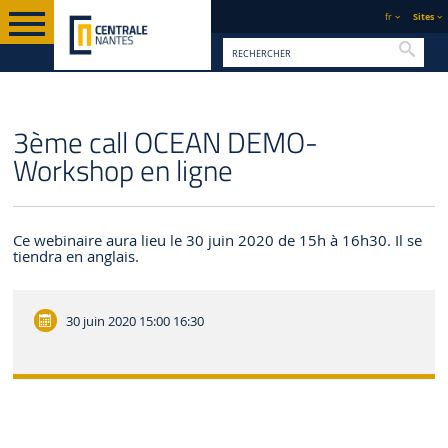
fr
Sites
Reche
PAGE D'ACCUEIL
CENTRALE NANTES
ACTUALITÉS
3ème call OCEAN DEMO-
Workshop en ligne
Ce webinaire aura lieu le 30 juin 2020 de 15h à 16h30. Il se
tiendra en anglais.
30 juin 2020
15:00 16:30