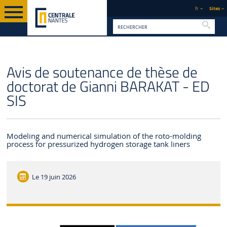
fr
Sites
Reche
PAGE D'ACCUEIL
CENTRALE NANTES
ACTUALITÉS
Avis de soutenance de thèse de
doctorat de Gianni BARAKAT - ED
SIS
Modeling and numerical simulation of the roto-molding
process for pressurized hydrogen storage tank liners
Le
19 juin 2026