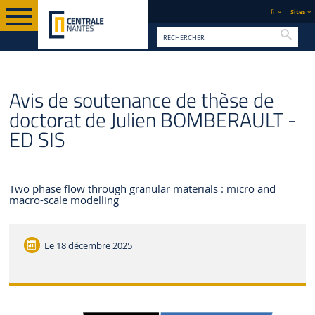
fr
Sites
Reche
PAGE D'ACCUEIL
CENTRALE NANTES
ACTUALITÉS
Avis de soutenance de thèse de
doctorat de Julien BOMBERAULT -
ED SIS
Two phase flow through granular materials : micro and
macro-scale modelling
Le
18 décembre 2025