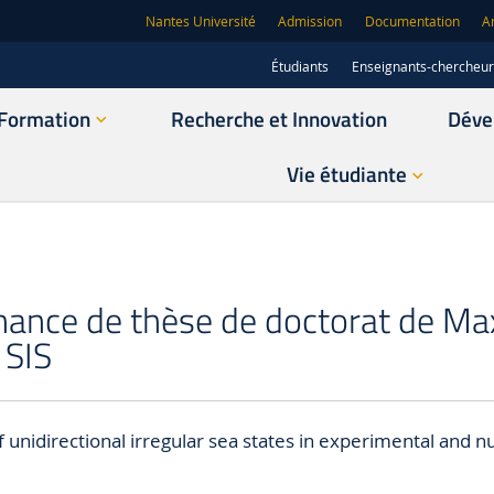
Nantes Université
Admission
Documentation
A
Étudiants
Enseignants-chercheu
Formation
Recherche et Innovation
Déve
Vie étudiante
nance de thèse de doctorat de M
SIS
 unidirectional irregular sea states in experimental and n