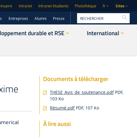
Sites
nnuaire
Intranet
Intranet étudiants
Photothèque
fr
Reche
rs
Entreprises
Alumni
Presse
loppement durable et RSE
International
Documents à télécharger
axime
THESE_Avis_de_soutenance.pdf
PDF,
103 Ko
Résumé.pdf
PDF, 107 Ko
umerical
À lire aussi