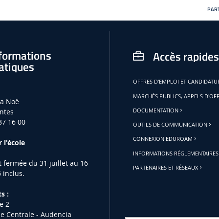
PART
formations
Accès rapides
atiques
OFFRES D'EMPLOI ET CANDIDAT
MARCHÉS PUBLICS, APPELS D'OF
la Noë
ntes
DOCUMENTATION
37 16 00
OUTILS DE COMMUNICATION
CONNEXION EDUROAM
 l'école
INFORMATIONS RÉGLEMENTAIRES
st fermée du 31 juillet au 16
PARTENAIRES ET RÉSEAUX
 inclus.
s :
e 2
le Centrale - Audencia