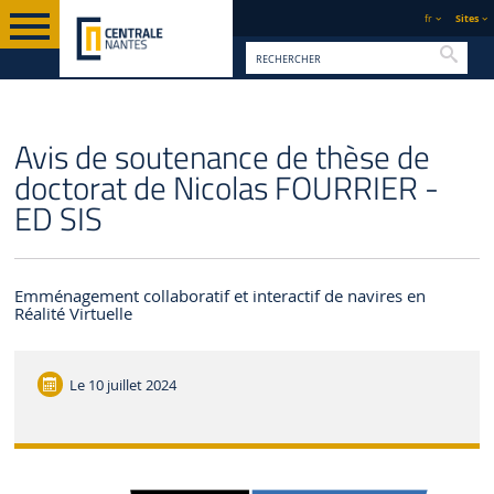
fr
Sites
Reche
PAGE D'ACCUEIL
CENTRALE NANTES
ACTUALITÉS
Avis de soutenance de thèse de
doctorat de Nicolas FOURRIER -
ED SIS
Emménagement collaboratif et interactif de navires en
Réalité Virtuelle
Le
10 juillet 2024