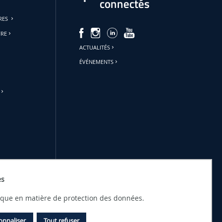
connectés
URES
FRE
ACTUALITÉS
ÉVÉNEMENTS
es
tique en matière de protection des données.
onnaliser
Tout refuser