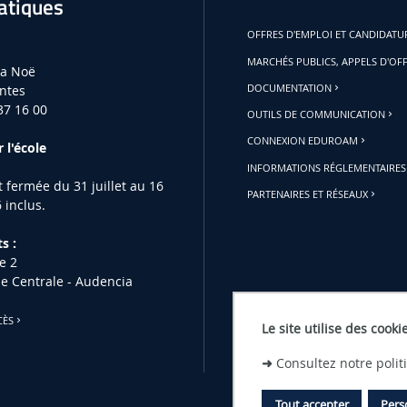
atiques
OFFRES D'EMPLOI ET CANDIDAT
MARCHÉS PUBLICS, APPELS D'OF
la Noë
ntes
DOCUMENTATION
37 16 00
OUTILS DE COMMUNICATION
CONNEXION EDUROAM
 l'école
INFORMATIONS RÉGLEMENTAIRES
st fermée du 31 juillet au 16
PARTENAIRES ET RÉSEAUX
 inclus.
s :
e 2
le Centrale - Audencia
CÈS
Le site utilise des cooki
➜
Consultez notre poli
Tout accepter
Pers