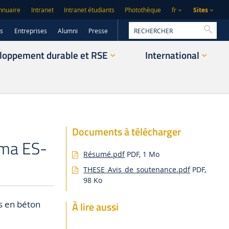
Sites
nnuaire
Intranet
Intranet étudiants
Photothèque
fr
Reche
rs
Entreprises
Alumni
Presse
loppement durable et RSE
International
Documents à télécharger
lma ES-
Résumé.pdf
PDF, 1 Mo
THESE_Avis_de_soutenance.pdf
PDF,
98 Ko
s en béton
À lire aussi