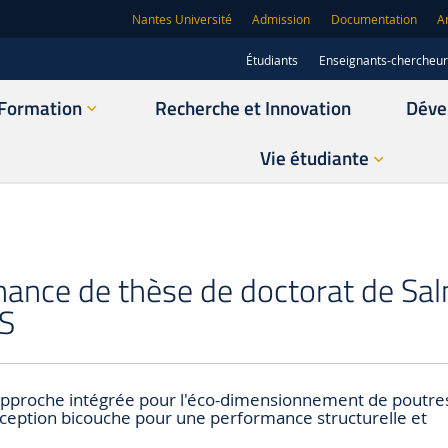
Nantes Université
Admission
Documentation
A
Étudiants
Enseignants-chercheu
Formation
Recherche et Innovation
Déve
Vie étudiante
nance de thèse de doctorat de Sa
IS
proche intégrée pour l'éco-dimensionnement de poutre
ception bicouche pour une performance structurelle et