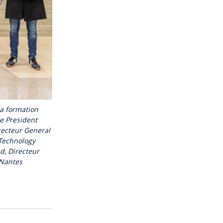
la formation
ce President
recteur General
 Technology
d, Directeur
 Nantes