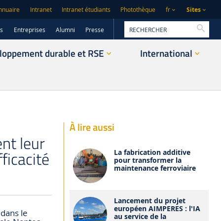
Sites
nnuaire
Intranet
Intranet étudiants
Photothèque
fr
Reche
rs
Entreprises
Alumni
Presse
loppement durable et RSE
International
À lire aussi
t leur
ficacité
La fabrication additive
pour transformer la
maintenance ferroviaire
Lancement du projet
européen AIMPERES : l'IA
 dans le
au service de la