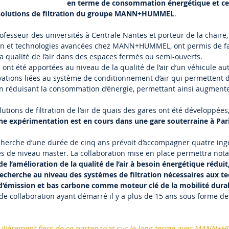
en terme de consommation énergétique et ce
solutions de filtration du groupe MANN+HUMMEL
.
ofesseur des universités à Centrale Nantes et porteur de la chaire,
on et technologies avancées chez MANN+HUMMEL, ont permis de fa
la qualité de l’air dans des espaces fermés ou semi-ouverts.
ont été apportées au niveau de la qualité de l’air d’un véhicule a
vations liées au système de conditionnement d’air qui permettent 
ut en réduisant la consommation d’énergie, permettant ainsi augment
utions de filtration de l’air de quais des gares ont été développée
ne expérimentation est en cours dans une gare souterraine à Pari
echerche d’une durée de cinq ans prévoit d’accompagner quatre ing
ges de niveau master. La collaboration mise en place permettra no
e l’amélioration de la qualité de l’air à besoin énergétique réduit
echerche au niveau des systèmes de filtration nécessaires aux t
 d’émission et bas carbone comme moteur clé de la mobilité dura
x de collaboration ayant démarré il y a plus de 15 ans sous forme de
lièrement fiers de ce partenariat sur le long terme avec MANN