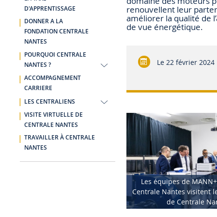
domaine des moteurs p
renouvellent leur parten
D'APPRENTISSAGE
améliorer la qualité de
DONNER A LA
de vue énergétique.
FONDATION CENTRALE
NANTES
POURQUOI CENTRALE
Le
22 février 2024
NANTES ?
ACCOMPAGNEMENT
CARRIERE
LES CENTRALIENS
VISITE VIRTUELLE DE
CENTRALE NANTES
TRAVAILLER À CENTRALE
NANTES
Les équipes de MANN
Centrale Nantes visitent l
de Centrale Na