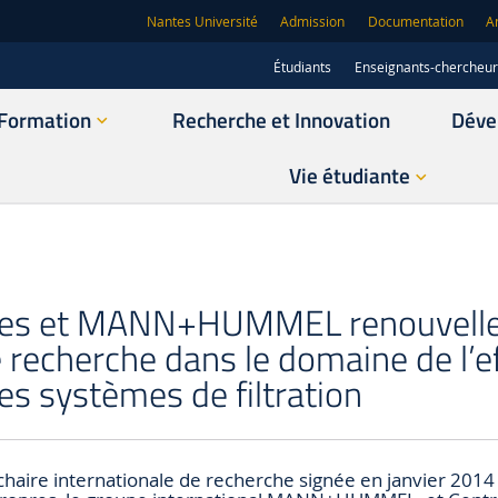
Nantes Université
Admission
Documentation
A
Étudiants
Enseignants-chercheu
Formation
Recherche et Innovation
Déve
Vie étudiante
tes et MANN+HUMMEL renouvellen
 recherche dans le domaine de l’ef
es systèmes de filtration
 chaire internationale de recherche signée en janvier 2014