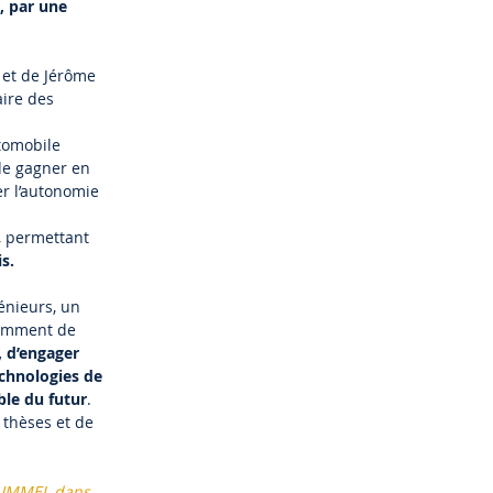
, par une
 et de Jérôme
ire des
utomobile
de gagner en
er l’autonomie
s, permettant
s.
énieurs, un
tamment de
, d’engager
echnologies de
ble du futur
.
 thèses et de
+HUMMEL dans