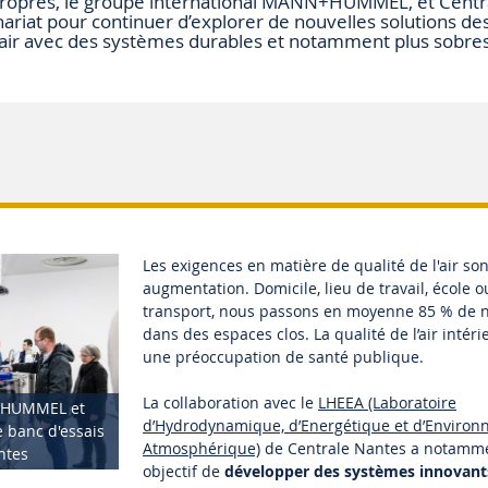
ropres, le groupe international MANN+HUMMEL, et Centr
ariat pour continuer d’explorer de nouvelles solutions de
 l’air avec des systèmes durables et notamment plus sobres
Les exigences en matière de qualité de l'air so
augmentation. Domicile, lieu de travail, école
transport, nous passons en moyenne 85 % de 
dans des espaces clos. La qualité de l’air intéri
une préoccupation de santé publique.
La collaboration avec le
LHEEA (Laboratoire
+HUMMEL et
d’Hydrodynamique, d’Energétique et d’Enviro
e banc d'essais
Atmosphérique)
de Centrale Nantes a notamm
ntes
objectif de
développer des systèmes innovants