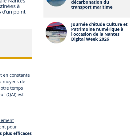
ale Nantes
décarbonation du
stinées à
transport maritime
 d’un point
Journée d'étude Culture et
Patrimoine numérique à
l'occasion de la Nantes
Digital Week 2026
nt en constante
 ou moyens de
notre temps
eur (QAI) est
nnement
ent pour
 plus efficaces