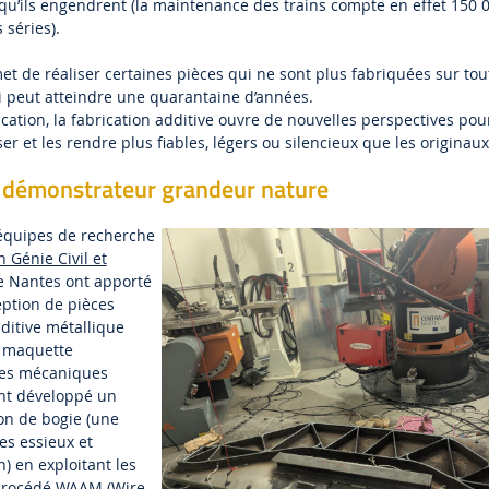
 qu’ils engendrent (la maintenance des trains compte en effet 150 
séries).
et de réaliser certaines pièces qui ne sont plus fabriquées sur tou
ui peut atteindre une quarantaine d’années.
cation, la fabrication additive ouvre de nouvelles perspectives pou
r et les rendre plus fiables, légers ou silencieux que les originaux
u démonstrateur grandeur nature
 équipes de recherche
 Génie Civil et
e Nantes ont apporté
eption de pièces
dditive métallique
a maquette
tes mécaniques
ont développé un
on de bogie (une
les essieux et
) en exploitant les
e procédé WAAM (Wire