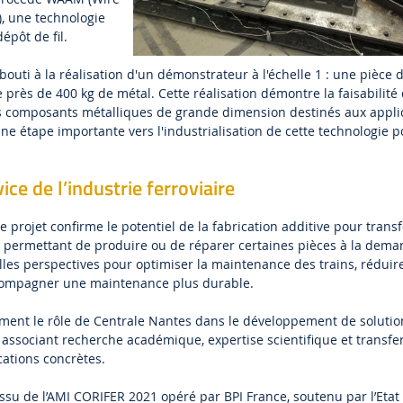
, une technologie
épôt de fil.
bouti à la réalisation d'un démonstrateur à l'échelle 1 : une pièce 
 près de 400 kg de métal. Cette réalisation démontre la faisabilité
des composants métalliques de grande dimension destinés aux appli
 une étape importante vers l'industrialisation de cette technologie p
ce de l’industrie ferroviaire
e projet confirme le potentiel de la fabrication additive pour trans
 permettant de produire ou de réparer certaines pièces à la deman
les perspectives pour optimiser la maintenance des trains, réduire
compagner une maintenance plus durable.
ement le rôle de Centrale Nantes dans le développement de soluti
n associant recherche académique, expertise scientifique et transfe
cations concrètes.
issu de l’AMI CORIFER 2021 opéré par BPI France, soutenu par l’Etat