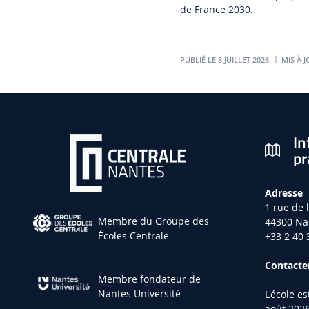
de France 2030.
PUBLIÉ LE 8 JUILLET 2026
MIS À J
In
pr
Adresse
1 rue de 
Membre du Groupe des
44300 Na
Écoles Centrale
+33 2 40 
Contacter
Membre fondateur de
Nantes Université
L'école e
août 2026