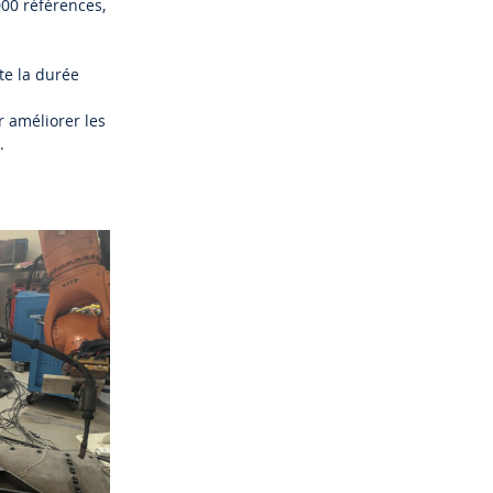
000 références,
te la durée
r améliorer les
.