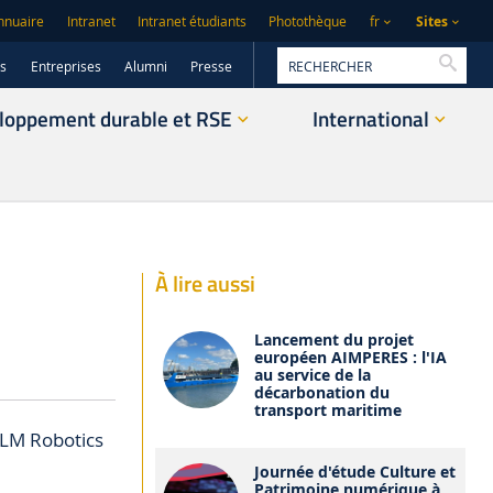
Sites
nnuaire
Intranet
Intranet étudiants
Photothèque
fr
Reche
rs
Entreprises
Alumni
Presse
loppement durable et RSE
International
À lire aussi
Lancement du projet
européen AIMPERES : l'IA
au service de la
décarbonation du
transport maritime
 VLM Robotics
Journée d'étude Culture et
Patrimoine numérique à