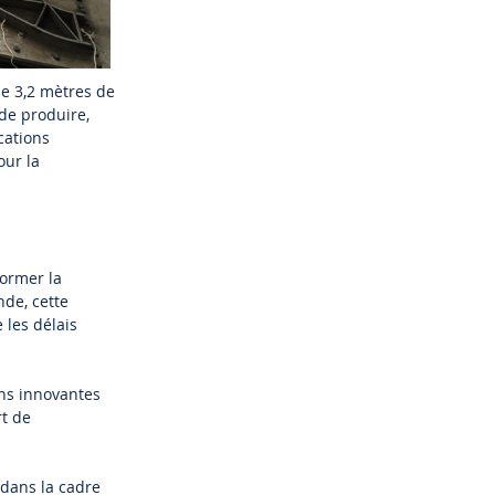
de 3,2 mètres de
 de produire,
cations
our la
former la
de, cette
 les délais
ons innovantes
rt de
 dans la cadre