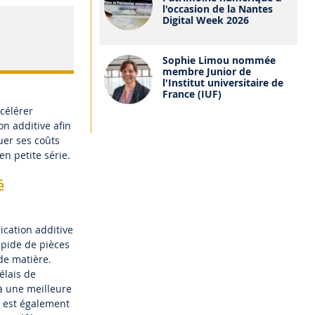
l'occasion de la Nantes
Digital Week 2026
Sophie Limou nommée
membre Junior de
l'Institut universitaire de
France (IUF)
ccélérer
on additive afin
uer ses coûts
n petite série.
é
rication additive
apide de pièces
de matière.
élais de
 à une meilleure
s est également