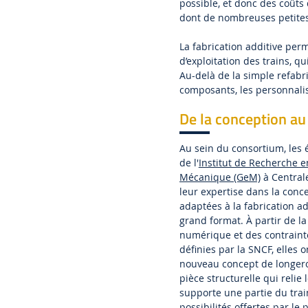
possible, et donc des coûts
dont de nombreuses petites 
La fabrication additive perm
d’exploitation des trains, q
Au-delà de la simple refabri
composants, les personnalise
De la conception a
Au sein du consortium, les
de l'
Institut de Recherche en
Mécanique (GeM)
à Central
leur expertise dans la conc
adaptées à la fabrication a
grand format. À partir de l
numérique et des contrain
définies par la SNCF, elles 
nouveau concept de longer
pièce structurelle qui relie 
supporte une partie du train
possibilités offertes par l