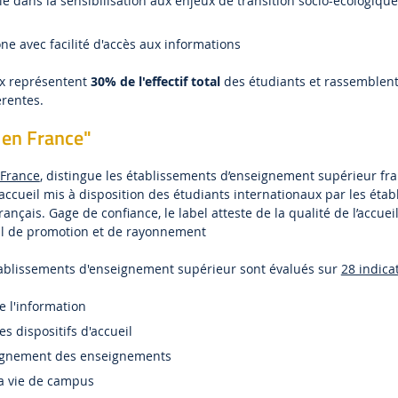
e dans la sensibilisation aux enjeux de transition socio-écologique,
 avec facilité d'accès aux informations
ux représentent
30% de l'effectif total
des étudiants et rassemblen
érentes.
 en France"
France
, distingue les établissements d’enseignement supérieur fra
’accueil mis à disposition des étudiants internationaux par les éta
nçais. Gage de confiance, le label atteste de la qualité de l’accuei
til de promotion et de rayonnement
établissements d'enseignement supérieur sont évalués sur
28 indica
de l'information
es dispositifs d'accueil
pagnement des enseignements
la vie de campus