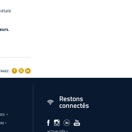
iétale
eurs.
AGEZ :
Restons
connectés
URES
FRE
ACTUALITÉS