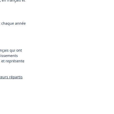
 en français et
t chaque année
nçais qui ont
blissements
l et représente
teurs répartis