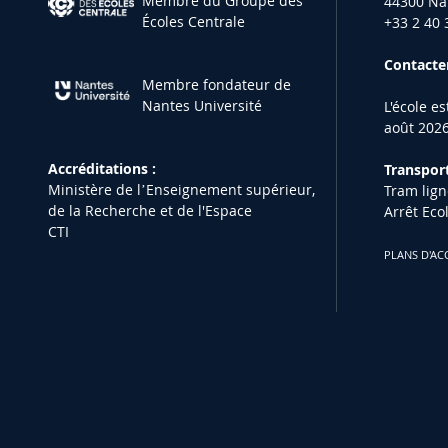
Membre du Groupe des
44300 Na
Écoles Centrale
+33 2 40 
Contacter
Membre fondateur de
Nantes Université
L'école e
août 2026
Accréditations :
Transport
Ministère de lʼEnseignement supérieur,
Tram lign
de la Recherche et de l'Espace
Arrêt Eco
CTI
PLANS D'AC