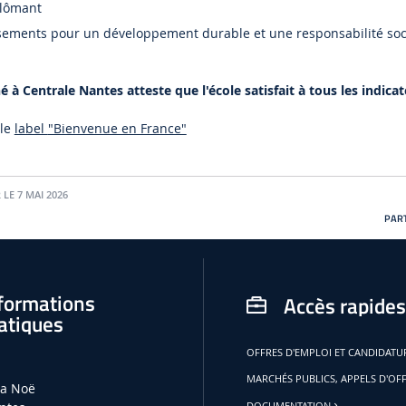
plômant
ements pour un développement durable et une responsabilité soc
 à Centrale Nantes atteste que l'école satisfait à tous les indicat
 le
label
"Bienvenue en France"
 LE 7 MAI 2026
PART
formations
Accès rapides
atiques
OFFRES D'EMPLOI ET CANDIDAT
MARCHÉS PUBLICS, APPELS D'OF
la Noë
DOCUMENTATION