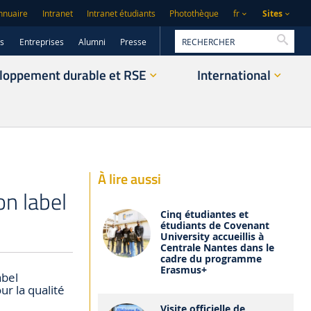
Sites
nnuaire
Intranet
Intranet étudiants
Photothèque
fr
Reche
rs
Entreprises
Alumni
Presse
loppement durable et RSE
International
À lire aussi
on label
Cinq étudiantes et
étudiants de Covenant
University accueillis à
Centrale Nantes dans le
cadre du programme
Erasmus+
abel
r la qualité
Visite officielle de