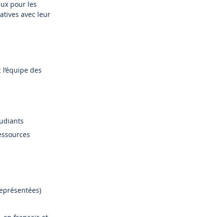
aux pour les
tives avec leur
 l’équipe des
tudiants
ressources
représentées)