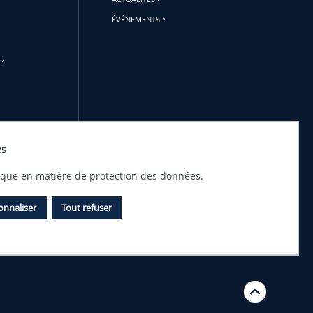
ÉVÉNEMENTS
es
tique en matière de protection des données.
onnaliser
Tout refuser
Débu