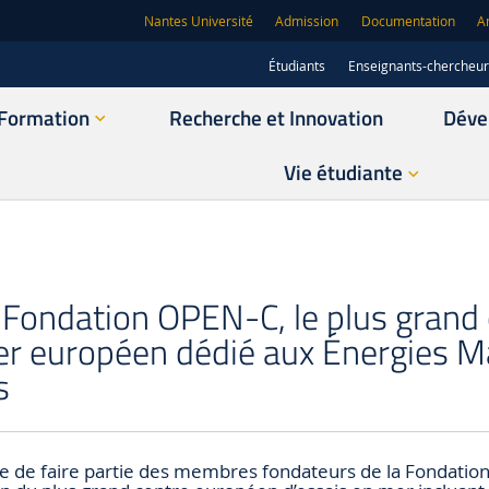
Nantes Université
Admission
Documentation
A
Étudiants
Enseignants-chercheu
Formation
Recherche et Innovation
Déve
Vie étudiante
a Fondation OPEN-C, le plus grand
er européen dédié aux Énergies M
s
re de faire partie des membres fondateurs de la Fondatio