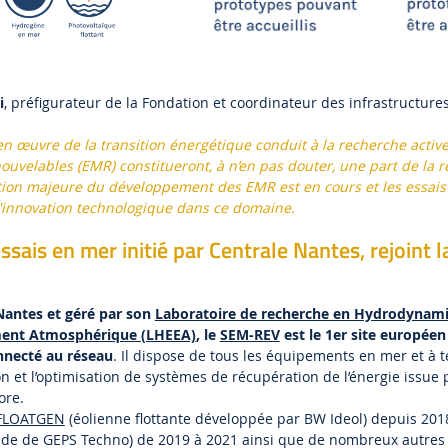
i
, préfigurateur de la Fondation et coordinateur des infrastructur
en œuvre de la transition énergétique conduit à la recherche active
uvelables (EMR) constitueront, à n’en pas douter, une part de la 
tion majeure du développement des EMR est en cours et les essais
l'innovation technologique dans ce domaine.
ssais en mer initié par Centrale Nantes, rejoint l
Nantes et géré par son
Laboratoire de recherche en Hydrodynam
ment Atmosphérique (LHEEA)
, le
SEM-REV
est le 1er site européen
nnecté au réseau
. Il dispose de tous les équipements en mer et à 
ion et l’optimisation de systèmes de récupération de l’énergie issue
ore.
FLOATGEN
(éolienne flottante développée par BW Ideol) depuis 2018
e de GEPS Techno) de 2019 à 2021 ainsi que de nombreux autres 