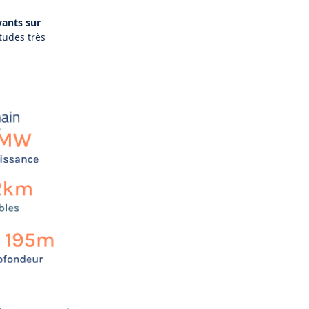
vants sur
tudes très