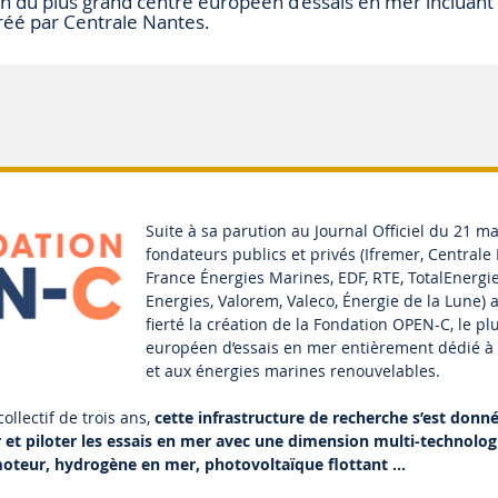
ion du plus grand centre européen d’essais en mer incluant
créé par Centrale Nantes.
Suite à sa parution au Journal Officiel du 21 ma
fondateurs publics et privés (Ifremer, Centrale
France Énergies Marines, EDF, RTE, TotalEnergi
Energies, Valorem, Valeco, Énergie de la Lune)
fierté la création de la Fondation OPEN-C, le p
européen d’essais en mer entièrement dédié à l’
et aux énergies marines renouvelables.
ollectif de trois ans,
cette infrastructure de recherche s’est donn
et piloter les essais en mer avec une dimension multi-technologi
moteur, hydrogène en mer, photovoltaïque flottant …