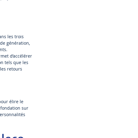
ns les trois
nde génération,
nts.
rmet d’accélérer
on tels que les
les retours
our élire le
 fondation sur
personnalités