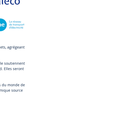
ets, agrégeant
lle soutiennent
d. Elles seront
us du monde de
omique source