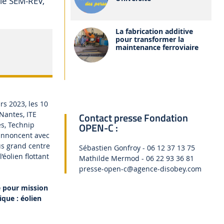
 le SEM-REV,
La fabrication additive
pour transformer la
maintenance ferroviaire
rs 2023, les 10
 Nantes, ITE
Contact presse Fondation
es, Technip
OPEN-C :
 annoncent avec
lus grand centre
Sébastien Gonfroy - 06 12 37 13 75
éolien flottant
Mathilde Mermod - 06 22 93 36 81
presse-open-c@agence-disobey.com
é pour mission
que : éolien