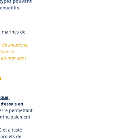
es marines de
 de solutions.
réponse.
 en mer sont
a
ique,
 d’essais en
terre permettant
 principalement
 et a testé
projets de