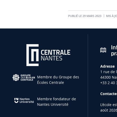
PUBLIÉ LE 29 MARS 2023
MIS À J
In
pr
Adresse
1 rue de 
Membre du Groupe des
44300 Na
Écoles Centrale
+33 2 40 
Contacter
Membre fondateur de
Nantes Université
L'école e
août 2026