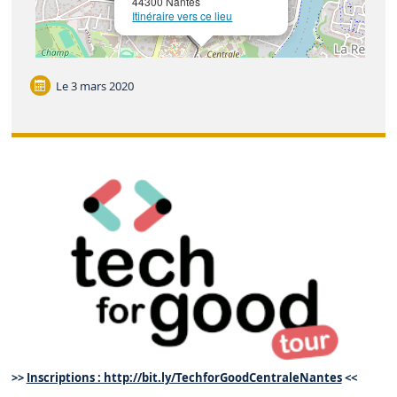
44300 Nantes
Itinéraire vers ce lieu
Leaflet
| ©
OpenStreetMap
Le
3 mars 2020
>>
Inscriptions : http://bit.ly/TechforGoodCentraleNantes
<<