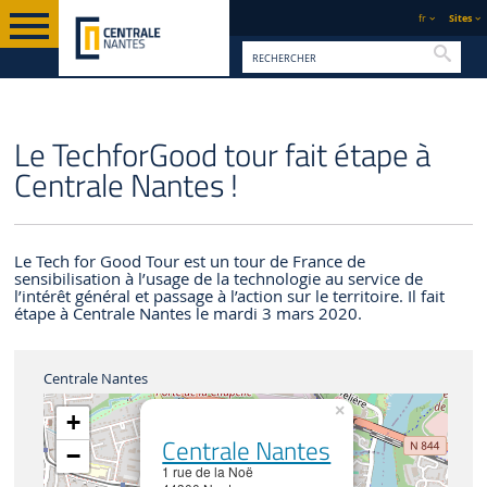
fr
Sites
Reche
PAGE D'ACCUEIL
CENTRALE NANTES
ACTUALITÉS
Le TechforGood tour fait étape à
Centrale Nantes !
Le Tech for Good Tour est un tour de France de
sensibilisation à l’usage de la technologie au service de
l’intérêt général et passage à l’action sur le territoire. Il fait
étape à Centrale Nantes le mardi 3 mars 2020.
Centrale Nantes
×
+
Centrale Nantes
−
1 rue de la Noë