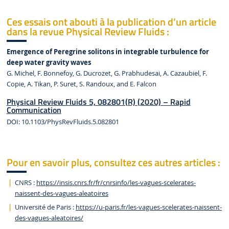
Ces essais ont abouti à la publication d’un article
dans la revue Physical Review Fluids :
Emergence of Peregrine solitons in integrable turbulence for
deep water gravity waves
G. Michel, F. Bonnefoy, G. Ducrozet, G. Prabhudesai, A. Cazaubiel, F.
Copie, A. Tikan, P. Suret, S. Randoux, and E. Falcon
Physical Review Fluids 5, 082801(R) (2020) – Rapid
Communication
DOI: 10.1103/PhysRevFluids.5.082801
Pour en savoir plus, consultez ces autres articles :
CNRS :
https://insis.cnrs.fr/fr/cnrsinfo/les-vagues-scelerates-
naissent-des-vagues-aleatoires
Université de Paris :
https://u-paris.fr/les-vagues-scelerates-naissent-
des-vagues-aleatoires/