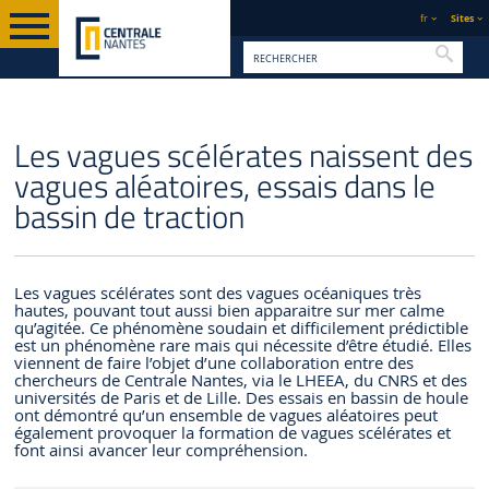
fr
Sites
Reche
PAGE D'ACCUEIL
CENTRALE NANTES
ACTUALITÉS
Les vagues scélérates naissent des
vagues aléatoires, essais dans le
bassin de traction
Les vagues scélérates sont des vagues océaniques très
hautes, pouvant tout aussi bien apparaitre sur mer calme
qu’agitée. Ce phénomène soudain et difficilement prédictible
est un phénomène rare mais qui nécessite d’être étudié. Elles
viennent de faire l’objet d’une collaboration entre des
chercheurs de Centrale Nantes, via le LHEEA, du CNRS et des
universités de Paris et de Lille. Des essais en bassin de houle
ont démontré qu’un ensemble de vagues aléatoires peut
également provoquer la formation de vagues scélérates et
font ainsi avancer leur compréhension.