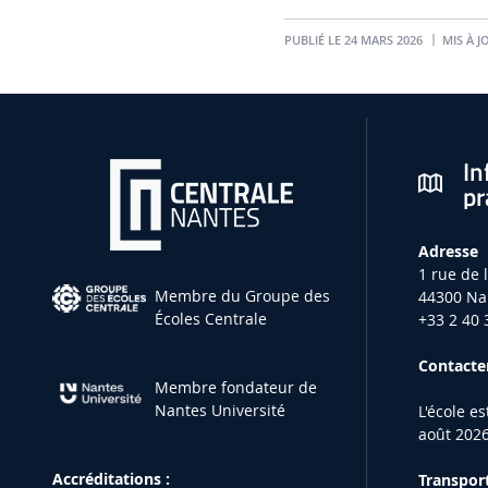
PUBLIÉ LE 24 MARS 2026
MIS À J
In
pr
Adresse
1 rue de 
Membre du Groupe des
44300 Na
Écoles Centrale
+33 2 40 
Contacter
Membre fondateur de
Nantes Université
L'école e
août 2026
Accréditations :
Transport