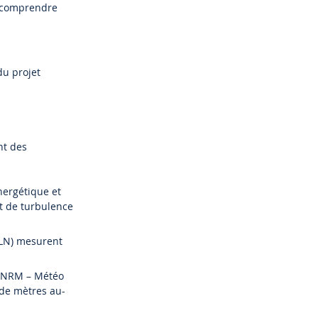
x comprendre
du projet
nt des
nergétique et
t de turbulence
TLN) mesurent
(CNRM – Météo
 de mètres au-