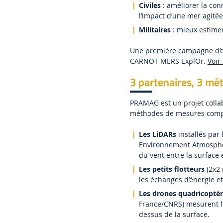
Civiles
: améliorer la con
l’impact d’une mer agitée 
Militaires
: mieux estimer
Une première campagne d’es
CARNOT MERS ExplOr.
Voir 
3 partenaires, 3 m
PRAMAG est un projet collab
méthodes de mesures comp
Les LiDARs
installés par
Environnement Atmosphér
du vent entre la surface
Les petits flotteurs
(2x2 
les échanges d’énergie et
Les drones quadricoptè
France/CNRS) mesurent le
dessus de la surface.