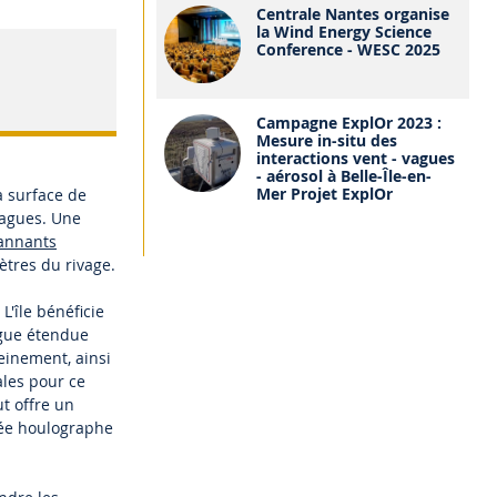
Centrale Nantes organise
la Wind Energy Science
Conference - WESC 2025
Campagne ExplOr 2023 :
Mesure in-situ des
interactions vent - vagues
- aérosol à Belle-Île-en-
Mer Projet ExplOr
a surface de
vagues. Une
annants
ètres du rivage.
L'île bénéficie
ngue étendue
leinement, ainsi
ales pour ce
ut offre un
uée houlographe