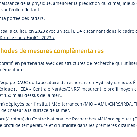
naissance de la physique, améliorer la prédiction du climat, mieu
sur l’éolien flottant.
 la portée des radars.
sai a eu lieu en 2023 avec un seul LiDAR scannant dans le cadre 
l’article sur « ExplOr 2023 »
.
éthodes de mesures complémentaires
oratif, en partenariat avec des structures de recherche qui utilise
lémentaires.
 l’équipe DAUC du Laboratoire de recherche en Hydrodynamique, É
ique (LHÉEA – Centrale Nantes/CNRS) mesurent le profil moyen e
 et 150 m au-dessus de la mer..
m) déployés par l’Institut Méditerranéen (MIO – AMU/CNRS/IRD/U
 de chaleur à la surface de la mer.
res
(4 rotors) du Centre National de Recherches Météorologiques 
 profil de température et d’humidité dans les premières dizaines