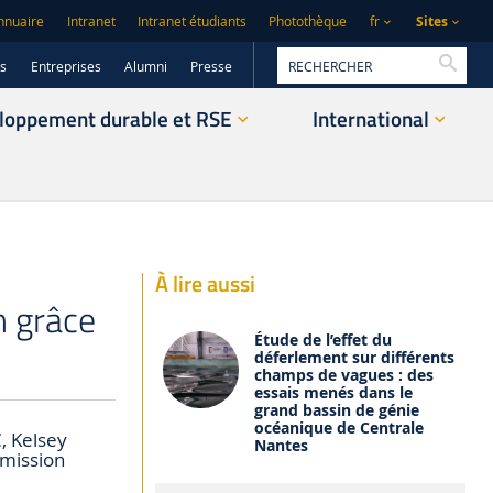
Sites
nnuaire
Intranet
Intranet étudiants
Photothèque
fr
Reche
rs
Entreprises
Alumni
Presse
loppement durable et RSE
International
À lire aussi
n grâce
Étude de l’effet du
déferlement sur différents
champs de vagues : des
essais menés dans le
grand bassin de génie
océanique de Centrale
, Kelsey
Nantes
 mission