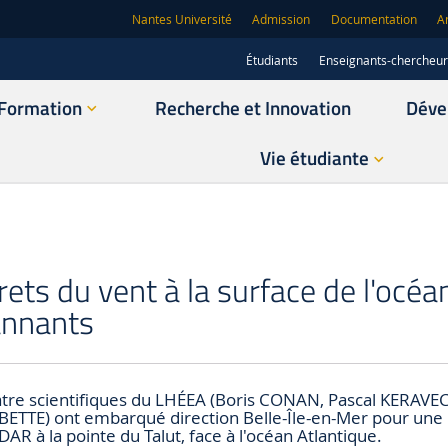
Nantes Université
Admission
Documentation
A
Étudiants
Enseignants-chercheu
Formation
Recherche et Innovation
Déve
Vie étudiante
rets du vent à la surface de l'océa
annants
uatre scientifiques du LHÉEA (Boris CONAN, Pascal KERAVEC
TTE) ont embarqué direction Belle-Île-en-Mer pour une
LiDAR à la pointe du Talut, face à l'océan Atlantique.