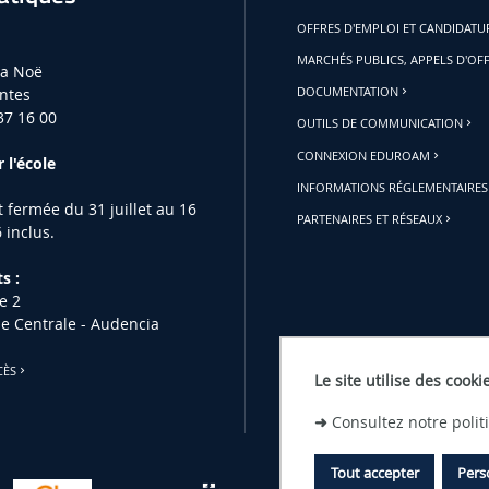
OFFRES D'EMPLOI ET CANDIDAT
MARCHÉS PUBLICS, APPELS D'OF
la Noë
ntes
DOCUMENTATION
37 16 00
OUTILS DE COMMUNICATION
CONNEXION EDUROAM
 l'école
INFORMATIONS RÉGLEMENTAIRES
st fermée du 31 juillet au 16
PARTENAIRES ET RÉSEAUX
 inclus.
s :
e 2
le Centrale - Audencia
CÈS
Le site utilise des cooki
➜
Consultez notre poli
Tout accepter
Pers