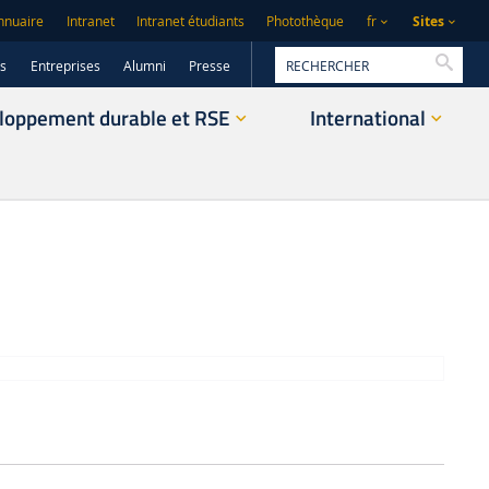
Sites
nnuaire
Intranet
Intranet étudiants
Photothèque
fr
Reche
rs
Entreprises
Alumni
Presse
loppement durable et RSE
International