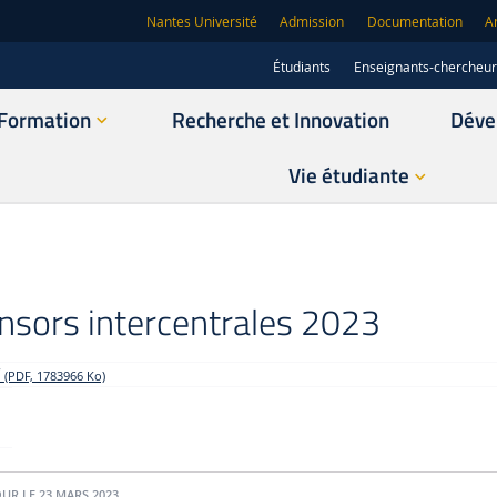
Nantes Université
Admission
Documentation
A
Étudiants
Enseignants-chercheu
Formation
Recherche et Innovation
Déve
Vie étudiante
nsors intercentrales 2023
f
(PDF, 1783966 Ko)
OUR LE 23 MARS 2023