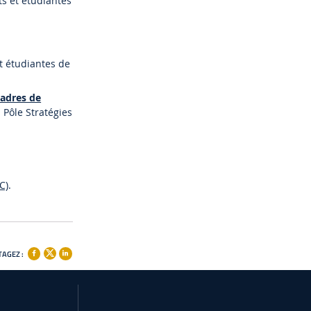
ts et étudiantes
t étudiantes de
cadres de
 Pôle Stratégies
C)
.
AGEZ :