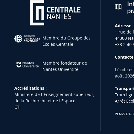
In
pr
Adresse
1 rue de 
Membre du Groupe des
44300 Na
Écoles Centrale
+33 2 40 
Contacter
Membre fondateur de
Nantes Université
L'école e
août 2026
Accréditations :
Transport
Ministère de lʼEnseignement supérieur,
Tram lign
de la Recherche et de l'Espace
Arrêt Eco
CTI
PLANS D'AC