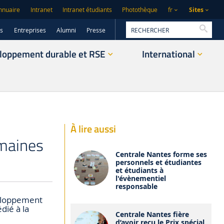
Sites
nnuaire
Intranet
Intranet étudiants
Photothèque
fr
Reche
rs
Entreprises
Alumni
Presse
loppement durable et RSE
International
À lire aussi
emaines
Centrale Nantes forme ses
personnels et étudiantes
et étudiants à
l'évènementiel
responsable
veloppement
dié à la
Centrale Nantes fière
d’avoir reçu le Prix spécial