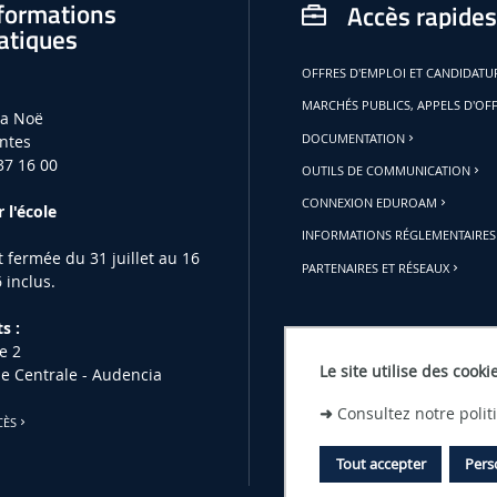
formations
Accès rapides
atiques
OFFRES D'EMPLOI ET CANDIDAT
MARCHÉS PUBLICS, APPELS D'OF
la Noë
ntes
DOCUMENTATION
37 16 00
OUTILS DE COMMUNICATION
CONNEXION EDUROAM
 l'école
INFORMATIONS RÉGLEMENTAIRES
st fermée du 31 juillet au 16
PARTENAIRES ET RÉSEAUX
 inclus.
s :
e 2
Le site utilise des cooki
le Centrale - Audencia
➜
Consultez notre poli
CÈS
Tout accepter
Pers