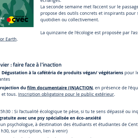
échanges.
La seconde semaine met l’accent sur le passage 
propose des outils concrets et inspirants pour
quotidien ou collectivement.
La quinzaine de l'écologie est proposée par l'as
or Earth
.
er : faire face à l'inaction
:
Dégustation à la cafétéria de produits végan/ végétariens
pour le
antes
rojection du
film documentaire (IN)ACTION
, en présence de l'équ
 et tous.
Inscription obligatoire pour le public extérieur
.
h30 : Si l’actualité écologique te pèse, si tu te sens dépassé ou inqu
 gratuite avec une psy spécialisée en éco-anxiété
 un psychologue, à destination des étudiants et étudiantes de Cent
30, sur inscription, lien à venir)