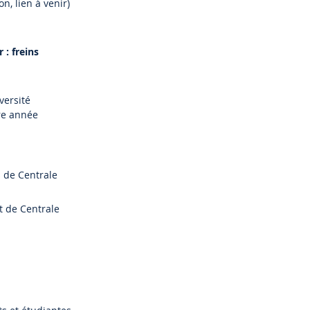
n, lien à venir)
 : freins
versité
1re année
s de Centrale
t de Centrale