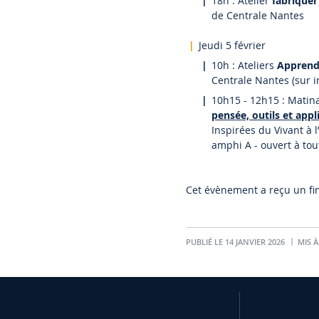
18h : Atelier
fabriquer
de Centrale Nantes
Jeudi 5 février
10h : Ateliers
Apprendr
Centrale Nantes (sur in
10h15 - 12h15 : Matina
pensée, outils et app
Inspirées du Vivant à l
amphi A - ouvert à tou
Cet évènement a reçu un f
PUBLIÉ LE 14 JANVIER 2026
MIS À