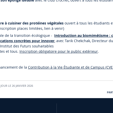
 son éponge lavable
avec le club crochet, ouvert à tous les étudian
e à cuisiner des protéines végétales
ouvert à tous les étudiants e
scription places limitées, lien à venir)
le de la transition écologique -
Introduction au biomimétisme : 
lications concrètes pour innover
, avec Tarik Chekchak, Directeur du
’Institut des Futurs souhaitables
tes et tous.
Inscription obligatoire pour le public extérieur
.
inancement de la
Contribution à la Vie Étudiante et de Campus (CVE
 JOUR LE 26 JANVIER 2026
PART