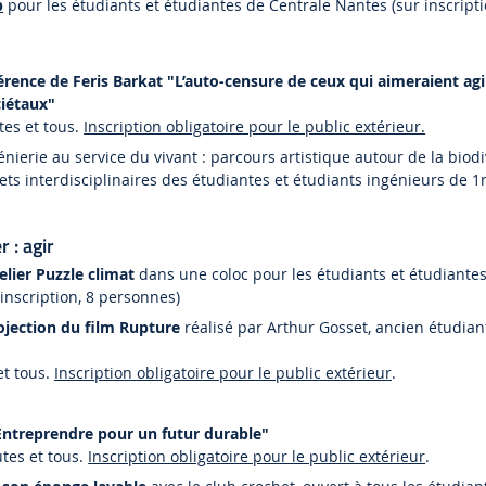
b
pour les étudiants et étudiantes de Centrale Nantes (sur inscriptio
rence de Feris Barkat "L’auto-censure de ceux qui aimeraient agir
ciétaux"
tes et tous.
Inscription obligatoire pour le public extérieur.
énierie au service du vivant : parcours artistique autour de la biodi
ets interdisciplinaires des étudiantes et étudiants ingénieurs de 
 : agir
elier Puzzle climat
dans une coloc pour les étudiants et étudiante
nscription, 8 personnes)
ojection du film Rupture
réalisé par Arthur Gosset, ancien étudian
et tous.
Inscription obligatoire pour le public extérieur
.
Entreprendre pour un futur durable"
tes et tous.
Inscription obligatoire pour le public extérieur
.