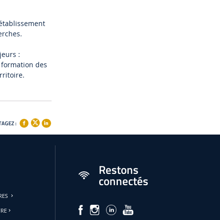
 établissement
erches.
jeurs :
a formation des
ritoire.
AGEZ :
Restons
connectés
URES
FRE