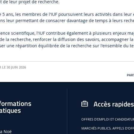
et de leur projet de recherche.
 ans, les membres de l'IUF poursuivent leurs activités dans leur
ens leur permettant de consacrer davantage de temps à leurs rech
lence scientifique, l'IUF contribue également à plusieurs enjeux ma
de la recherche, renforcer la diffusion des savoirs, accompagner l
er une répartition équilibrée de la recherche sur l'ensemble du ter
 LE 30 JUIN 2026
PART
formations
Accès rapides
atiques
OFFRES D'EMPLOI ET CANDIDAT
MARCHÉS PUBLICS, APPELS D'OF
la Noë