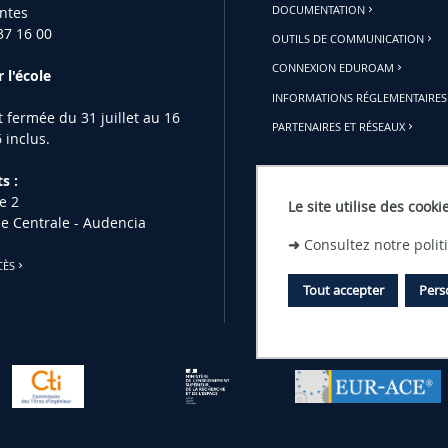
ntes
DOCUMENTATION
37 16 00
OUTILS DE COMMUNICATION
CONNEXION EDUROAM
 l'école
INFORMATIONS RÉGLEMENTAIRES
st fermée du 31 juillet au 16
PARTENAIRES ET RÉSEAUX
 inclus.
s :
e 2
Le site utilise des cooki
le Centrale - Audencia
➜
Consultez notre poli
CÈS
Tout accepter
Pers