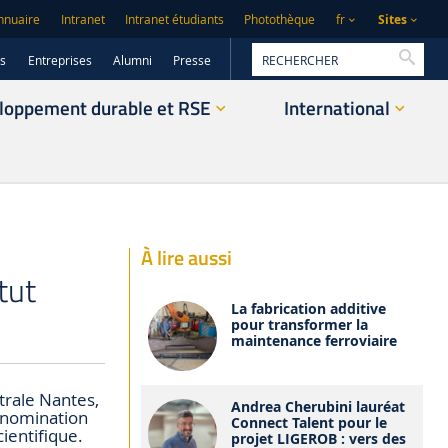
Sites
nnuaire
Intranet
Intranet étudiants
Photothèque
fr
Reche
rs
Entreprises
Alumni
Presse
loppement durable et RSE
International
À lire aussi
tut
La fabrication additive
pour transformer la
maintenance ferroviaire
trale Nantes,
Andrea Cherubini lauréat
e nomination
Connect Talent pour le
ientifique.
projet LIGEROB : vers des