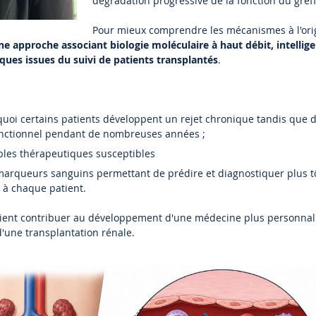
dégradation progressive de la fonction du gref
Pour mieux comprendre les mécanismes à l'orig
approche associant biologie moléculaire à haut débit, intelligenc
ques issues du suivi de patients transplantés
.
oi certains patients développent un rejet chronique tandis que d
onctionnel pendant de nombreuses années ;
ibles thérapeutiques susceptibles
arqueurs sanguins permettant de prédire et diagnostiquer plus tôt
s à chaque patient.
aient contribuer au développement d'une médecine plus personnal
'une transplantation rénale.