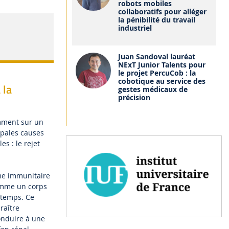
robots mobiles
collaboratifs pour alléger
la pénibilité du travail
industriel
Juan Sandoval lauréat
NExT Junior Talents pour
le projet PercuCob : la
cobotique au service des
 la
gestes médicaux de
précision
mment sur un
ipales causes
s : le rejet
ème immunitaire
comme un corps
 temps. Ce
raître
onduire à une