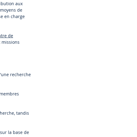
ibution aux
s moyens de
ise en charge
tre de
x missions
d'une recherche
s membres
cherche, tandis
sur la base de