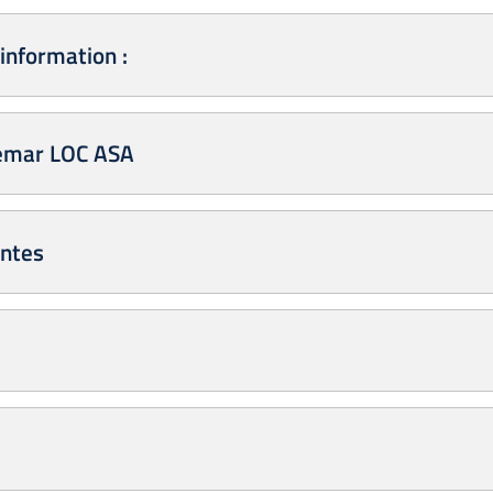
information :
emar LOC ASA
antes