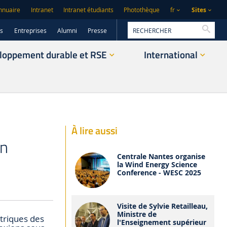
Sites
nnuaire
Intranet
Intranet étudiants
Photothèque
fr
Reche
rs
Entreprises
Alumni
Presse
loppement durable et RSE
International
À lire aussi
on
Centrale Nantes organise
la Wind Energy Science
Conference - WESC 2025
Visite de Sylvie Retailleau,
Ministre de
triques des
l'Enseignement supérieur