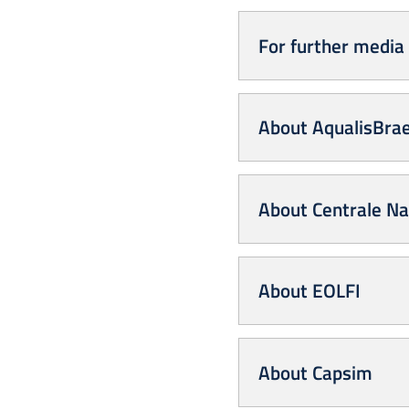
For further media 
About AqualisBra
About Centrale N
About EOLFI
About Capsim