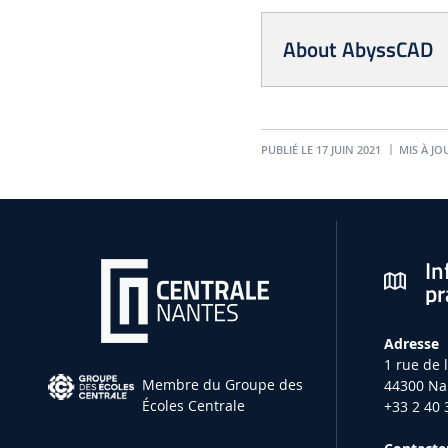
About AbyssCAD
PUBLIÉ LE 17 JUIN 2021
MIS À JO
In
pr
Adresse
1 rue de 
Membre du Groupe des
44300 Na
Écoles Centrale
+33 2 40 