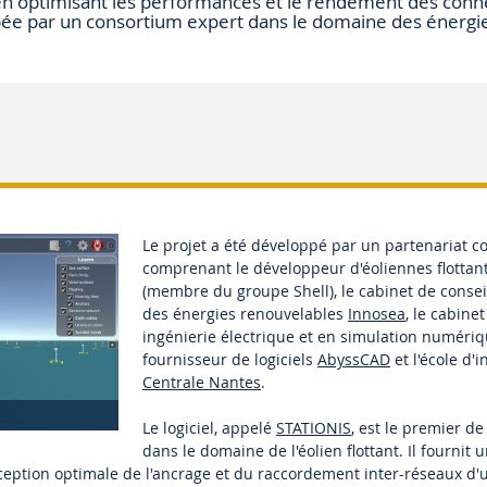
, en optimisant les performances et le rendement des conn
pée par un consortium expert dans le domaine des énergi
Le projet a été développé par un partenariat co
comprenant le développeur d'éoliennes flottan
(membre du groupe Shell), le cabinet de consei
des énergies renouvelables
Innosea
, le cabine
ingénierie électrique et en simulation numéri
fournisseur de logiciels
AbyssCAD
et l'école d'
Centrale Nantes
.
Le logiciel, appelé
STATIONIS
, est le premier d
dans le domaine de l'éolien flottant. Il fournit 
ception optimale de l'ancrage et du raccordement inter-réseaux d'