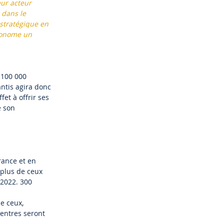
eur acteur
 dans le
stratégique en
tonome un
 100 000
antis agira donc
et à offrir ses
e son
rance et en
 plus de ceux
 2022. 300
de ceux,
centres seront