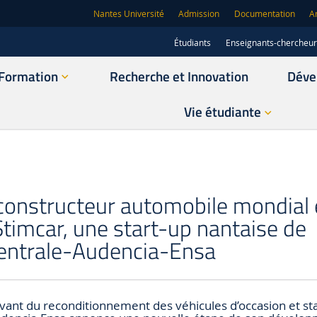
Nantes Université
Admission
Documentation
A
Étudiants
Enseignants-chercheu
Formation
Recherche et Innovation
Déve
Vie étudiante
e constructeur automobile mondial 
Stimcar, une start-up nantaise de
Centrale-Audencia-Ensa
ovant du reconditionnement des véhicules d’occasion et st