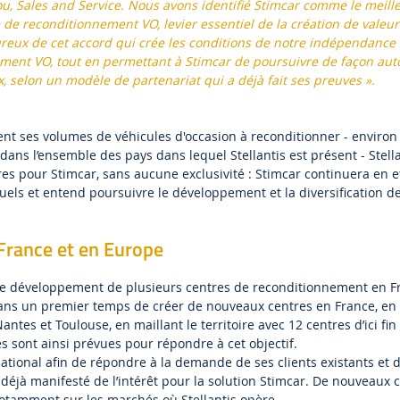
You, Sales and Service. Nous avons identifié Stimcar comme le meill
e reconditionnement VO, levier essentiel de la création de valeur
reux de cet accord qui crée les conditions de notre indépendance 
ment VO, tout en permettant à Stimcar de poursuivre de façon au
selon un modèle de partenariat qui a déjà fait ses preuves ».
nt ses volumes de véhicules d'occasion à reconditionner - environ
dans l’ensemble des pays dans lequel Stellantis est présent - Stell
res pour Stimcar, sans aucune exclusivité : Stimcar continuera en eff
tuels et entend poursuivre le développement et la diversification d
rance et en Europe
 le développement de plusieurs centres de reconditionnement en F
ans un premier temps de créer de nouveaux centres en France, en
antes et Toulouse, en maillant le territoire avec 12 centres d’ici fin
sont ainsi prévues pour répondre à cet objectif.
national afin de répondre à la demande de ses clients existants et 
 déjà manifesté de l’intérêt pour la solution Stimcar. De nouveaux 
otamment sur les marchés où Stellantis opère.