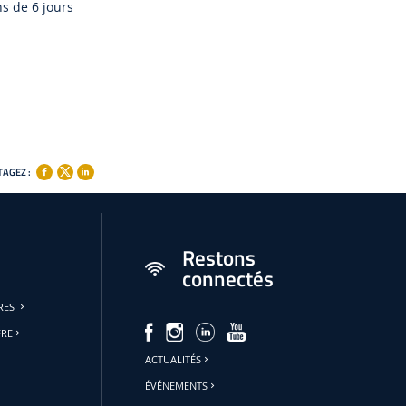
ns de 6 jours
AGEZ :
Restons
connectés
URES
FRE
ACTUALITÉS
ÉVÉNEMENTS