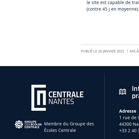
le site est capable de tr
(contre 45 j en moyenne)
PUBLIÉ LE 20 JANVIER 2022
MIS À
In
pr
Adresse
1 rue de 
Membre du Groupe des
44300 Na
Écoles Centrale
+33 2 40 