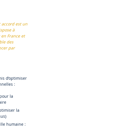
t accord est un
ispose à
 en France et
ble des
ncer par
is d’optimiser
nnelles :
pour la
aire
ptimiser la
sus)
ille humaine :