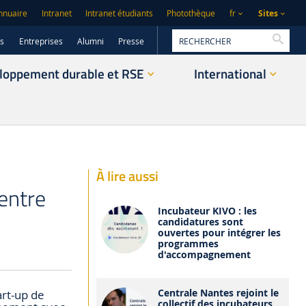
Sites
nnuaire
Intranet
Intranet étudiants
Photothèque
fr
Reche
rs
Entreprises
Alumni
Presse
loppement durable et RSE
International
À lire aussi
entre
Incubateur KIVO : les
candidatures sont
ouvertes pour intégrer les
programmes
d'accompagnement
Centrale Nantes rejoint le
art-up de
collectif des incubateurs