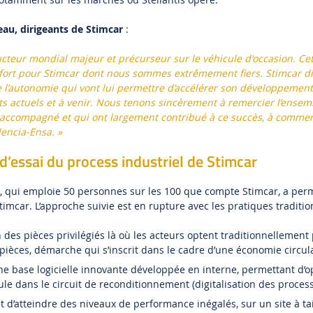
eau, dirigeants de Stimcar
:
ructeur mondial majeur et précurseur sur le véhicule d'occasion. Ce
fort pour Stimcar dont nous sommes extrêmement fiers. Stimcar d
 l’autonomie qui vont lui permettre d’accélérer son développement
ts actuels et à venir. Nous tenons sincèrement à remercier l’ensem
 accompagné et qui ont largement contribué à ce succès, à comme
encia-Ensa. »
d’essai du process industriel de Stimcar
m², qui emploie 50 personnes sur les 100 que compte Stimcar, a perm
timcar. L’approche suivie est en rupture avec les pratiques traditio
 des pièces privilégiés là où les acteurs optent traditionnellement 
èces, démarche qui s’inscrit dans le cadre d’une économie circul
ne base logicielle innovante développée en interne, permettant d’o
le dans le circuit de reconditionnement (digitalisation des proces
 d’atteindre des niveaux de performance inégalés, sur un site à ta