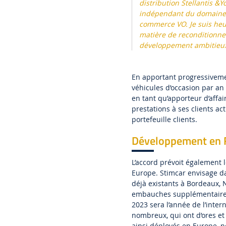
distribution Stellantis &
indépendant du domaine d
commerce VO. Je suis heu
matière de reconditionne
développement ambitieux, 
En apportant progressiveme
véhicules d’occasion par an 
en tant qu’apporteur d’affai
prestations à ses clients ac
portefeuille clients.
Développement en F
L’accord prévoit également
Europe. Stimcar envisage d
déjà existants à Bordeaux, N
embauches supplémentaires 
2023 sera l’année de l’inter
nombreux, qui ont d’ores et
ainsi déployés en Europe, n