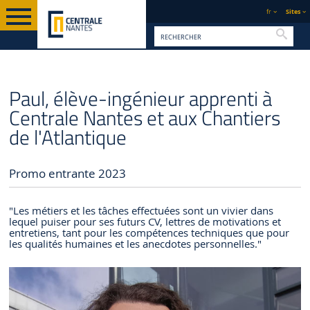
fr
Sites
Reche
PAGE
INGÉNIEUR
INGÉNIEUR CENTRALIEN DE NANTES
FORMATION
Paul, élève-ingénieur apprenti à
D'ACCUEIL
GÉNÉRALISTE
PAR L'ALTERNANCE
Centrale Nantes et aux Chantiers
de l'Atlantique
Promo entrante 2023
"Les métiers et les tâches effectuées sont un vivier dans
lequel puiser pour ses futurs CV, lettres de motivations et
entretiens, tant pour les compétences techniques que pour
les qualités humaines et les anecdotes personnelles."