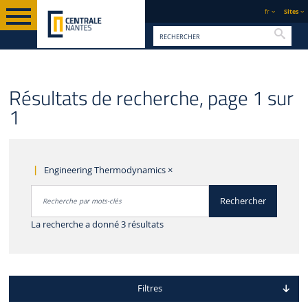
fr
Sites
Reche
Résultats de recherche, page 1 sur
1
Engineering Thermodynamics
×
Rechercher par mots-clés
Rechercher
Accéder aux résultats
La recherche a donné 3 résultats
Filtres