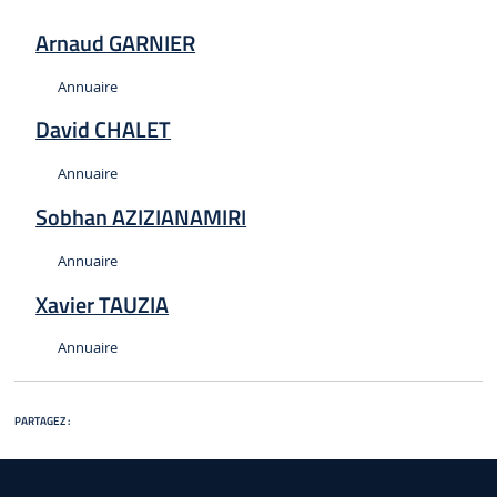
Arnaud GARNIER
Type :
Annuaire
David CHALET
Type :
Annuaire
Sobhan AZIZIANAMIRI
Type :
Annuaire
Xavier TAUZIA
Type :
Annuaire
PARTAGEZ :