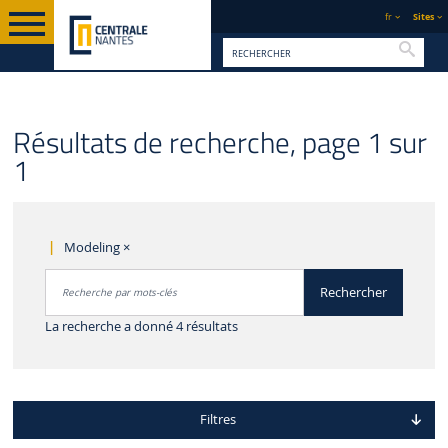
fr
Sites
Reche
Résultats de recherche, page 1 sur
1
Modeling
×
Rechercher par mots-clés
Rechercher
Accéder aux résultats
La recherche a donné 4 résultats
Filtres