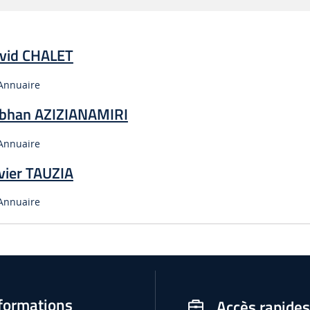
vid CHALET
Type :
Annuaire
bhan AZIZIANAMIRI
Type :
Annuaire
vier TAUZIA
Type :
Annuaire
formations
Accès rapides