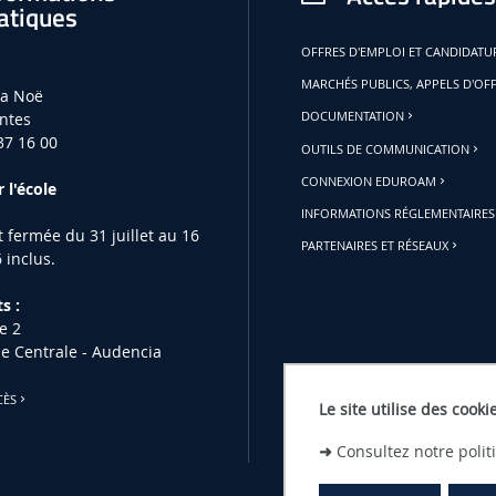
atiques
OFFRES D'EMPLOI ET CANDIDAT
MARCHÉS PUBLICS, APPELS D'OF
la Noë
ntes
DOCUMENTATION
37 16 00
OUTILS DE COMMUNICATION
CONNEXION EDUROAM
 l'école
INFORMATIONS RÉGLEMENTAIRES
st fermée du 31 juillet au 16
PARTENAIRES ET RÉSEAUX
 inclus.
s :
e 2
le Centrale - Audencia
CÈS
Le site utilise des cooki
➜
Consultez notre poli