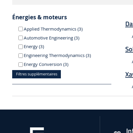
Énergies & moteurs
Da
résultats
Applied Thermodynamics (3
)
résultats
Automotive Engineering (3
)
résultats
Energy (3
)
So
résultats
Engineering Thermodynamics (3
)
résultats
Energy Conversion (3
)
Xa
Filtres supplémentaires
In