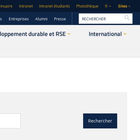
Sites
nnuaire
Intranet
Intranet étudiants
Photothèque
fr
Reche
rs
Entreprises
Alumni
Presse
loppement durable et RSE
International
Rechercher