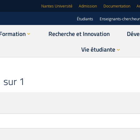
Nantes Université
Admission
Documentation
A
Étudiants
Enseignants-chercheu
Formation
Recherche et Innovation
Déve
Vie étudiante
 sur 1