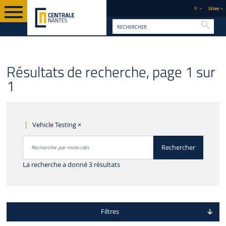
fr
Sites
Reche
Résultats de recherche, page 1 sur
1
Vehicle Testing
×
Rechercher par mots-clés
Rechercher
Accéder aux résultats
La recherche a donné 3 résultats
Filtres