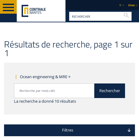
fr
Sites
Reche
Résultats de recherche, page 1 sur
1
Ocean engineering & MRE
×
Rechercher par mots-clés
Rechercher
Accéder aux résultats
La recherche a donné 10 résultats
Filtres