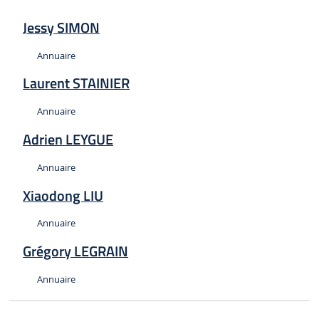
Jessy SIMON
Type :
Annuaire
Laurent STAINIER
Type :
Annuaire
Adrien LEYGUE
Type :
Annuaire
Xiaodong LIU
Type :
Annuaire
Grégory LEGRAIN
Type :
Annuaire