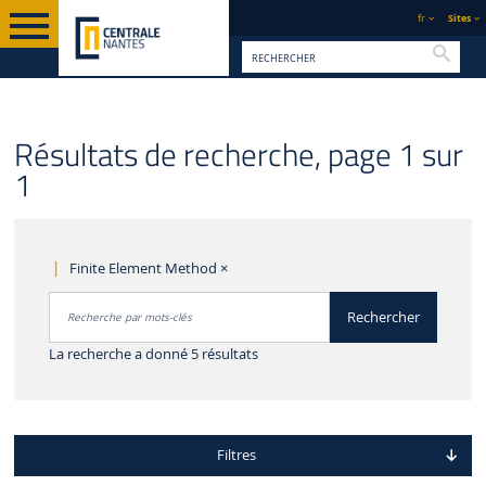
fr
Sites
Reche
Résultats de recherche, page 1 sur
1
Finite Element Method
×
Rechercher par mots-clés
Rechercher
Accéder aux résultats
La recherche a donné 5 résultats
Filtres