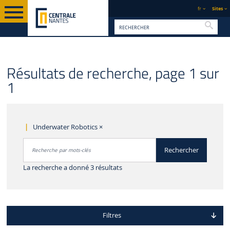
fr
Sites
Reche
Résultats de recherche, page 1 sur
1
Underwater Robotics
×
Rechercher par mots-clés
Rechercher
Accéder aux résultats
La recherche a donné 3 résultats
Filtres