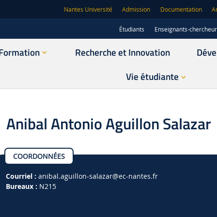
Nantes Université
Admission
Documentation
A
Étudiants
Enseignants-chercheu
Formation
Recherche et Innovation
Déve
Vie étudiante
Anibal Antonio Aguillon Salazar
COORDONNÉES
Courriel :
anibal.aguillon-salazar
@ec-nantes.fr
Bureaux :
N215