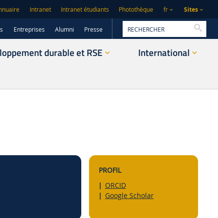
Sites
nnuaire
Intranet
Intranet étudiants
Photothèque
fr
Reche
rs
Entreprises
Alumni
Presse
loppement durable et RSE
International
PROFIL
ORCID
Google Scholar