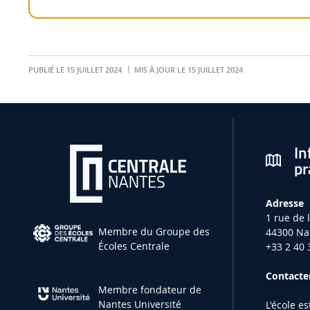
PUBLIÉ LE 15 JUILLET 2024
MIS À JOUR LE 15 JUILLET 2024
In
pr
Adresse
1 rue de 
Membre du Groupe des
44300 Na
Écoles Centrale
+33 2 40 
Contacter
Membre fondateur de
Nantes Université
L'école e