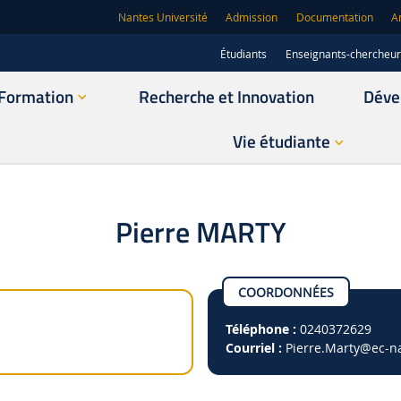
Nantes Université
Admission
Documentation
A
Étudiants
Enseignants-chercheu
Formation
Recherche et Innovation
Déve
Vie étudiante
Pierre MARTY
COORDONNÉES
Téléphone :
0240372629
Courriel :
Pierre.Marty
@ec-na