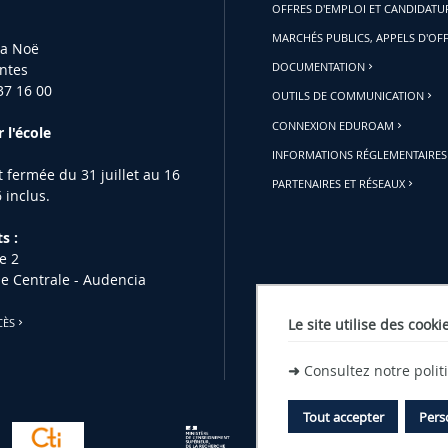
OFFRES D'EMPLOI ET CANDIDAT
MARCHÉS PUBLICS, APPELS D'OF
la Noë
ntes
DOCUMENTATION
37 16 00
OUTILS DE COMMUNICATION
CONNEXION EDUROAM
 l'école
INFORMATIONS RÉGLEMENTAIRES
st fermée du 31 juillet au 16
PARTENAIRES ET RÉSEAUX
 inclus.
s :
e 2
le Centrale - Audencia
Le site utilise des cooki
CÈS
➜
Consultez notre poli
Tout accepter
Pers