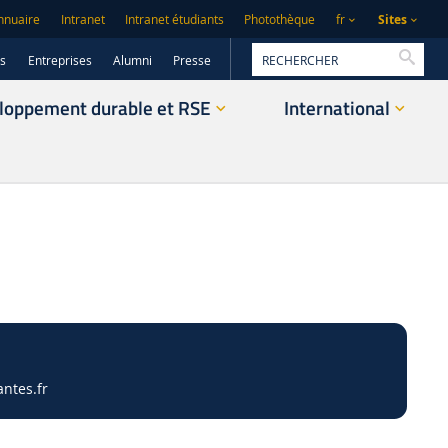
Sites
nnuaire
Intranet
Intranet étudiants
Photothèque
fr
Reche
rs
Entreprises
Alumni
Presse
loppement durable et RSE
International
ntes.fr