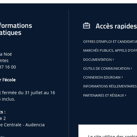
formations
Accès rapides
atiques
OFFRES D'EMPLOI ET CANDIDAT
MARCHÉS PUBLICS, APPELS D'OF
la Noë
ntes
DOCUMENTATION
37 16 00
OUTILS DE COMMUNICATION
CONNEXION EDUROAM
 l'école
INFORMATIONS RÉGLEMENTAIRES
st fermée du 31 juillet au 16
PARTENAIRES ET RÉSEAUX
 inclus.
s :
e 2
le Centrale - Audencia
Le site utilise des cooki