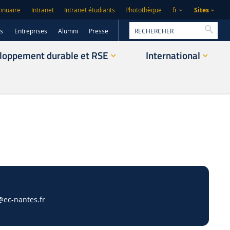
Sites
nnuaire
Intranet
Intranet étudiants
Photothèque
fr
Reche
rs
Entreprises
Alumni
Presse
loppement durable et RSE
International
@ec-nantes.fr