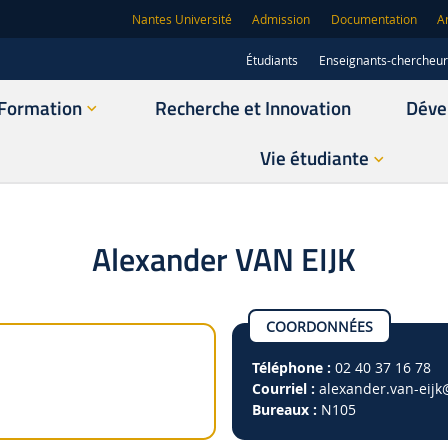
Nantes Université
Admission
Documentation
A
Étudiants
Enseignants-chercheu
Formation
Recherche et Innovation
Déve
Vie étudiante
Alexander VAN EIJK
COORDONNÉES
Téléphone :
02 40 37 16 78
Courriel :
alexander.van-eijk
Bureaux :
N105