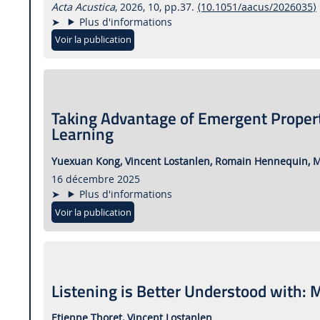
Acta Acustica
, 2026, 10, pp.37.
⟨10.1051/aacus/2026035⟩
Plus d'informations
Voir la publication
Taking Advantage of Emergent Propert
Learning
Yuexuan Kong,
Vincent Lostanlen,
Romain Hennequin,
M
16 décembre 2025
Plus d'informations
Voir la publication
Listening is Better Understood with: 
Etienne Thoret,
Vincent Lostanlen