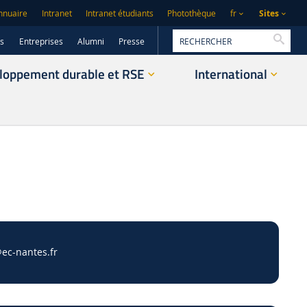
Sites
nnuaire
Intranet
Intranet étudiants
Photothèque
fr
Reche
rs
Entreprises
Alumni
Presse
loppement durable et RSE
International
ec-nantes.fr