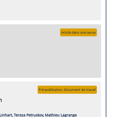
Article dans une revue
Pré-publication, Document de travail
h
Linhart,
Tereza Petruskov,
Mathieu Lagrange