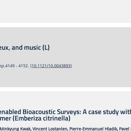
eux, and music (L)
 pp.4149 - 4152.
⟨10.1121/10.0043893⟩
nabled Bioacoustic Surveys: A case study wit
er (Emberiza citrinella)
Minkyung Kwak,
Vincent Lostanlen,
Pierre-Emmanuel Hladik,
Pavel 