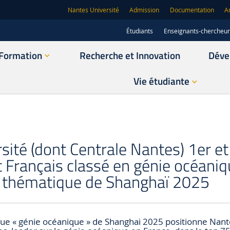
Nantes Université
Admission
Documentation
A
Étudiants
Enseignants-chercheu
Formation
Recherche et Innovation
Déve
Vie étudiante
ité (dont Centrale Nantes) 1er et
 Français classé en génie océani
t thématique de Shanghaï 2025
e « génie océanique » de Shanghai 2025 positionne Nante