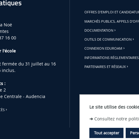
atiques
OFFRES D'EMPLOI ET CANDIDAT
MARCHÉS PUBLICS, APPELS D'OF
la Noë
ntes
DOCUMENTATION
37 16 00
OUTILS DE COMMUNICATION
CONNEXION EDUROAM
 l'école
INFORMATIONS RÉGLEMENTAIRES
st fermée du 31 juillet au 16
PARTENAIRES ET RÉSEAUX
 inclus.
s :
e 2
le Centrale - Audencia
Le site utilise des cooki
CÈS
➜
Consultez notre poli
Tout accepter
Pers