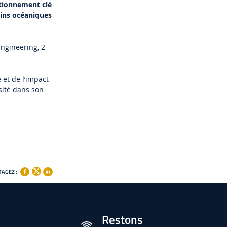
tionnement clé
sins océaniques
ngineering, 2
 et de l’impact
sité dans son
AGEZ :
Restons