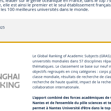
es, leader sur le génie océanique en France, dans le top 7
e, elle est ainsi le premier et le seul établissement françai
 les 100 meilleures universités dans le monde.
025
Le
Global Ranking of Academic Subjects
(GRAS) 
universités mondiales dans 57 disciplines répa
thématiques. Le classement
se base sur neuf i
objectifs regroupés en cinq catégories : corps 
classe mondiale, résultats de recherche de cla
recherche de haute qualité, impact de la reche
collaboration internationale.
L’apport combiné des forces académiques de 
Nantes et de l’ensemble du pôle sciences et t
permet à Nantes Université d’être dans le top