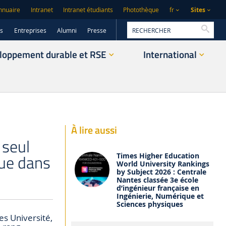
Sites
nnuaire
Intranet
Intranet étudiants
Photothèque
fr
Reche
rs
Entreprises
Alumni
Presse
loppement durable et RSE
International
À lire aussi
 seul
que dans
Times Higher Education
World University Rankings
by Subject 2026 : Centrale
Nantes classée 3e école
d’ingénieur française en
Ingénierie, Numérique et
Sciences physiques
s Université,