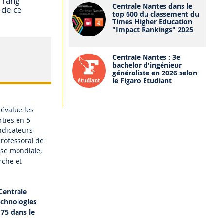
5 rang
Centrale Nantes dans le
s de ce
top 600 du classement du
Times Higher Education
"Impact Rankings" 2025
Centrale Nantes : 3e
bachelor d'ingénieur
généraliste en 2026 selon
le Figaro Étudiant
évalue les
rties en 5
ndicateurs
professoral de
sse mondiale,
rche et
Centrale
echnologies
 75 dans le