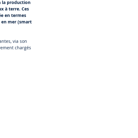
à la production
ux à terre. Ces
ée en termes
te en mer (smart
antes, via son
ivement chargés