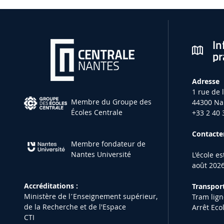
In
pr
Adresse
1 rue de 
Membre du Groupe des
44300 Na
Écoles Centrale
+33 2 40 
Contacter
Membre fondateur de
Nantes Université
L'école e
août 2026
Accréditations :
Transport
Ministère de lʼEnseignement supérieur,
Tram lign
de la Recherche et de l'Espace
Arrêt Eco
CTI