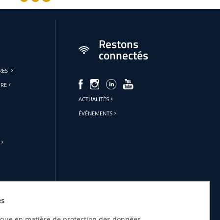
Restons
connectés
URES
FRE
ACTUALITÉS
ÉVÉNEMENTS
es
tique en matière de protection des données.