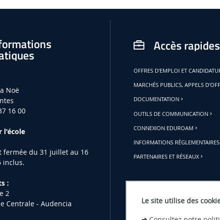
formations
Accès rapides
atiques
OFFRES D'EMPLOI ET CANDIDAT
MARCHÉS PUBLICS, APPELS D'OF
la Noë
ntes
DOCUMENTATION
37 16 00
OUTILS DE COMMUNICATION
CONNEXION EDUROAM
 l'école
INFORMATIONS RÉGLEMENTAIRES
st fermée du 31 juillet au 16
PARTENAIRES ET RÉSEAUX
 inclus.
s :
e 2
Le site utilise des cooki
le Centrale - Audencia
➜
Consultez notre poli