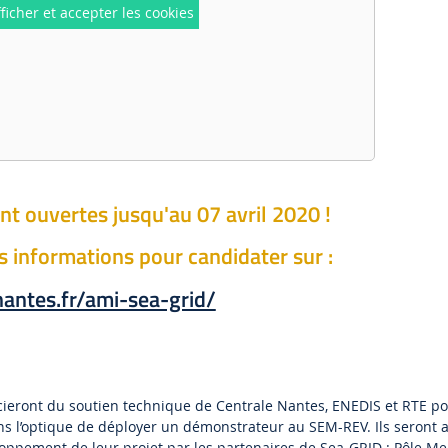
ficher et accepter les cookies
nt ouvertes jusqu'au 07 avril 2020 !
s informations pour candidater sur :
nantes.fr/ami-sea-grid/
icieront du soutien technique de Centrale Nantes, ENEDIS et RTE po
dans l’optique de déployer un démonstrateur au SEM-REV. Ils seront 
ppement de leur projet par les partenaires de Sea-GRID : Pôle Me