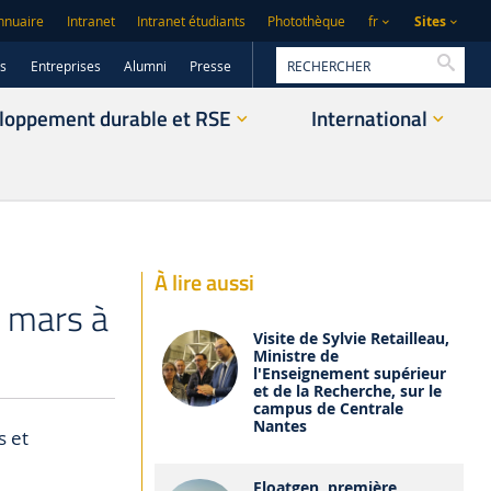
Sites
nnuaire
Intranet
Intranet étudiants
Photothèque
fr
Reche
rs
Entreprises
Alumni
Presse
loppement durable et RSE
International
À lire aussi
2 mars à
Visite de Sylvie Retailleau,
Ministre de
l'Enseignement supérieur
et de la Recherche, sur le
campus de Centrale
Nantes
s et
Floatgen, première