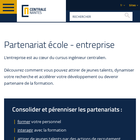
fr
Sites
Reche
PAGE
CENTRALE
PARTENAIRES ET
PARTENAIRES
L'ÉCOLE
Partenariat école - entreprise
D'ACCUEIL
NANTES
RÉSEAUX
INDUSTRIELS
L'entreprise est au cœur du cursus ingénieur centralien.
Découvrez comment vous pouvez attirer de jeunes talents, dynamiser
votre recherche et accélérer votre développement ou devenir
partenaire de la formation.
Consolider et pérenniser les partenariats :
former
votre personnel
interagir
avec la formation
attirer de jeunes talents par des actions de
recrutement