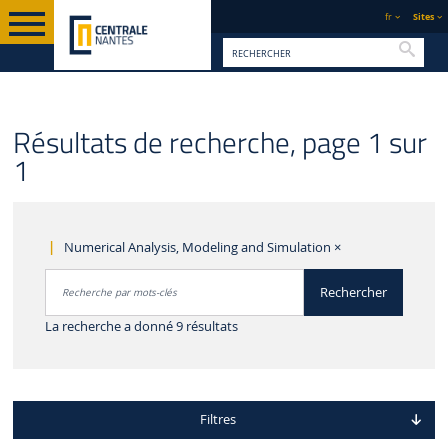
fr
Sites
Reche
Résultats de recherche, page 1 sur
1
Numerical Analysis, Modeling and Simulation
×
Rechercher par mots-clés
Rechercher
Accéder aux résultats
La recherche a donné 9 résultats
Filtres