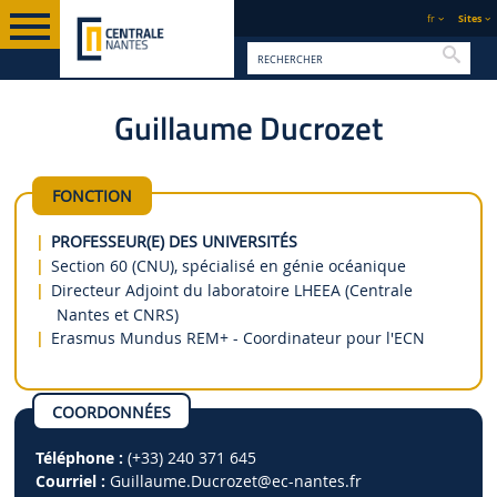
fr
Sites
Reche
Guillaume Ducrozet
PAGE D'ACCUEIL
ANNUAIRE
FONCTION
PROFESSEUR(E) DES UNIVERSITÉS
Section 60 (CNU), spécialisé en génie océanique
Directeur Adjoint du laboratoire LHEEA (Centrale
Nantes et CNRS)
Erasmus Mundus REM+ - Coordinateur pour l'ECN
COORDONNÉES
Téléphone :
(+33) 240 371 645
Courriel :
Guillaume.Ducrozet
@ec-nantes.fr