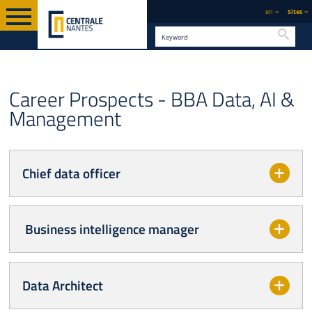
en
Sites
Searc
BACHELORS
PAGE D'ACCUEIL
FORMATION
Career Prospects - BBA Data, AI &
Management
Chief data officer
Business intelligence manager
Data Architect