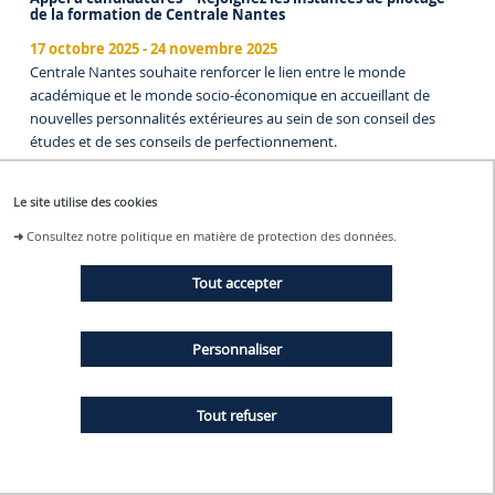
de la formation de Centrale Nantes
17 octobre 2025
-
24 novembre 2025
Centrale Nantes souhaite renforcer le lien entre le monde
académique et le monde socio-économique en accueillant de
nouvelles personnalités extérieures au sein de son conseil des
études et de ses conseils de perfectionnement.
Le site utilise des cookies
➜
Consultez notre politique en matière de protection des données.
Tout accepter
Une nouvelle identité de marque pour l’incubateur de
Personnaliser
Centrale Nantes, Audencia et Nantes Université
27 octobre 2025
Centrale Nantes, Audencia et Nantes Université dévoilent
Tout refuser
aujourd’hui Kivo, la nouvelle identité de leur incubateur commun.
Sous cette bannière, les trois établissements poursuivent et
renforcent leur collaboration pour favoriser l’émergence et la