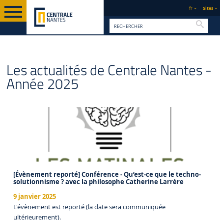
fr
Sites
Reche
PAGE D'ACCUEIL
CENTRALE NANTES
ACTUALITÉS
Les actualités de Centrale Nantes -
Année 2025
[Évènement reporté] Conférence - Qu’est-ce que le techno-
solutionnisme ? avec la philosophe Catherine Larrère
9 janvier 2025
L'évènement est reporté (la date sera communiquée
ultérieurement).